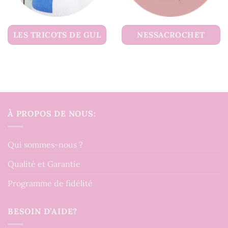
LES TRICOTS DE GUL
NESSACROCHET
À PROPOS DE NOUS:
Qui sommes-nous ?
Qualité et Garantie
Programme de fidélité
BESOIN D’AIDE?