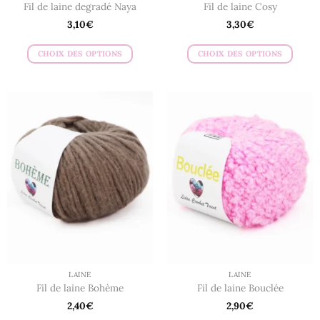
Fil de laine degradé Naya
Fil de laine Cosy
3,10
€
3,30
€
CHOIX DES OPTIONS
CHOIX DES OPTIONS
Ce
Ce
produit
produit
a
a
plusieurs
plusieurs
variations.
variations.
Les
Les
options
options
peuvent
peuvent
être
être
choisies
choisies
sur
sur
la
la
page
page
du
du
LAINE
LAINE
produit
produit
Fil de laine Bohème
Fil de laine Bouclée
2,40
€
2,90
€