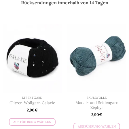
Rücksendungen innerhalb von 14 Tagen
EFFEKTGARN
BAUMWOLLE
Modal- und Seidengarn
Glitzer-Wollgarn Galaxie
Zéphyr
2,90
€
2,90
€
AUSFÜHRUNG WÄHLEN
AUSFÜHRUNG WÄHLEN
Dieses