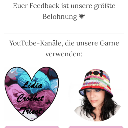
Euer Feedback ist unsere größte
können
können
auf
auf
Belohnung 💗
der
der
Produktseite
Produktseite
gewählt
gewählt
werden
werden
YouTube-Kanäle, die unsere Garne
verwenden: