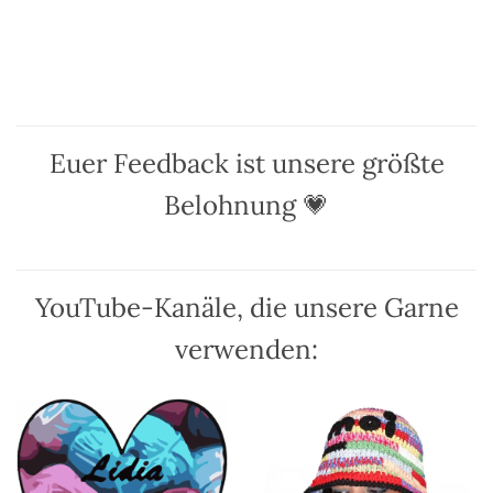
Produkt
Produkt
weist
weist
mehrere
mehrere
Varianten
Varianten
auf.
auf.
Die
Die
Optionen
Optionen
Euer Feedback ist unsere größte
können
können
auf
auf
Belohnung 💗
der
der
Produktseite
Produktseite
gewählt
gewählt
werden
werden
YouTube-Kanäle, die unsere Garne
verwenden: