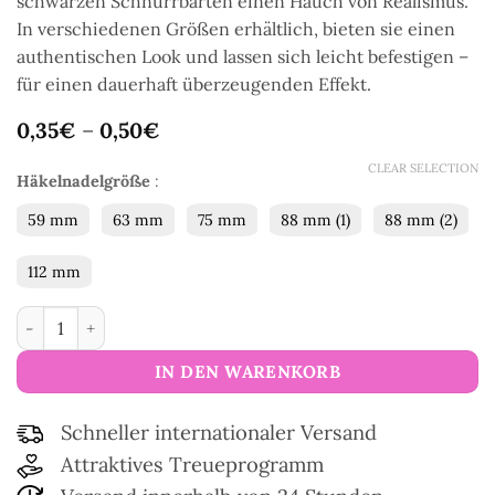
schwarzen Schnurrbärten einen Hauch von Realismus.
In verschiedenen Größen erhältlich, bieten sie einen
authentischen Look und lassen sich leicht befestigen –
für einen dauerhaft überzeugenden Effekt.
0,35
€
–
0,50
€
CLEAR SELECTION
Häkelnadelgröße
:
59 mm
63 mm
75 mm
88 mm (1)
88 mm (2)
112 mm
Amigurumi-Schnurrbärte Menge
IN DEN WARENKORB
Schneller internationaler Versand
Attraktives Treueprogramm