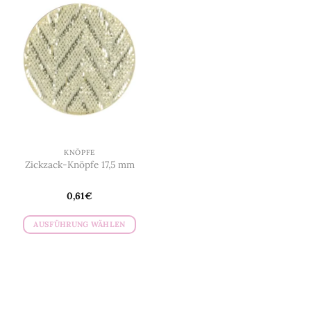
KNÖPFE
Zickzack-Knöpfe 17,5 mm
0,61
€
AUSFÜHRUNG WÄHLEN
Dieses
Produkt
weist
mehrere
Varianten