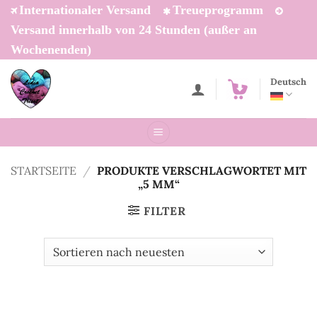
Zum
Internationaler Versand
Treueprogramm
Inhalt
Versand innerhalb von 24 Stunden (außer an
springen
Wochenenden)
Deutsch
STARTSEITE
/
PRODUKTE VERSCHLAGWORTET MIT
„5 MM“
FILTER