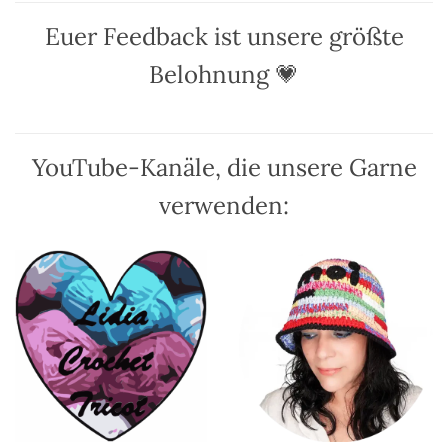
auf.
Die
Euer Feedback ist unsere größte
Optionen
können
Belohnung 💗
auf
der
Produktseite
gewählt
YouTube-Kanäle, die unsere Garne
werden
verwenden: