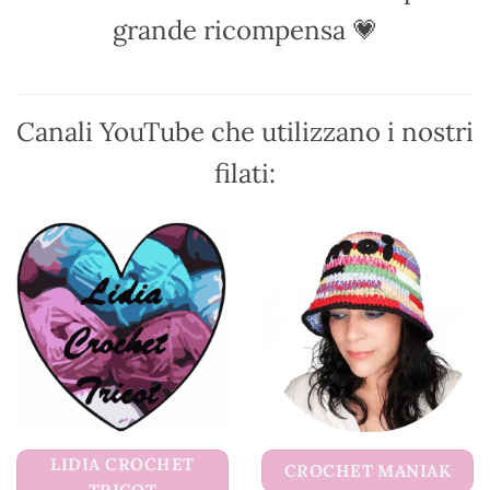
essere
grande ricompensa 💗
scelte
nella
pagina
del
Canali YouTube che utilizzano i nostri
prodotto
filati:
LIDIA CROCHET
CROCHET MANIAK