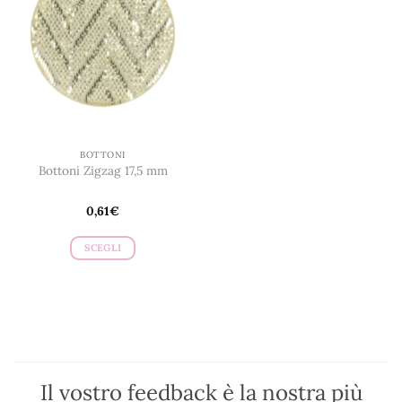
BOTTONI
Bottoni Zigzag 17,5 mm
0,61
€
SCEGLI
Questo
prodotto
ha
più
varianti.
Le
opzioni
Il vostro feedback è la nostra più
possono