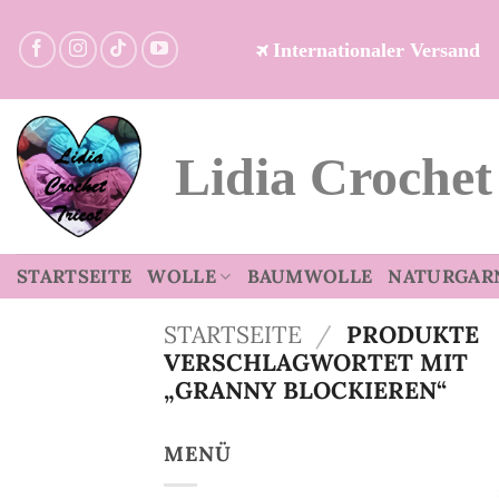
Zum
Inhalt
Internationaler Versand
springen
Lidia Crochet
STARTSEITE
WOLLE
BAUMWOLLE
NATURGAR
STARTSEITE
/
PRODUKTE
VERSCHLAGWORTET MIT
„GRANNY BLOCKIEREN“
MENÜ