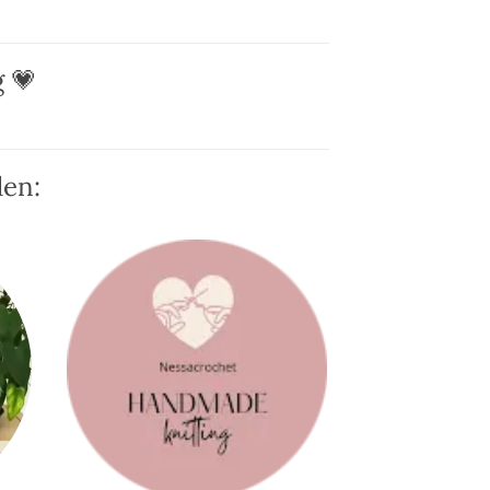
 💗
den: