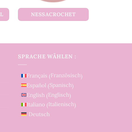
UL
NESSACROCHET
SPRACHE WÄHLEN :
Französisch
Français
(
)
Spanisch
Español
(
)
Englisch
English
(
)
Italienisch
Italiano
(
)
Deutsch