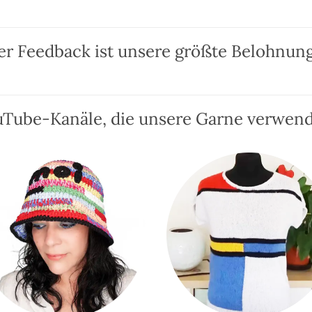
Varianten
auf.
Die
er Feedback ist unsere größte Belohnung
Optionen
können
auf
Tube-Kanäle, die unsere Garne verwen
der
Produktseite
gewählt
werden