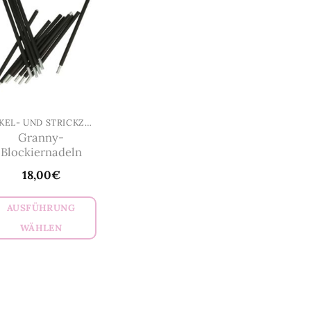
HÄKEL- UND STRICKZUBEHÖR
Granny-
Blockiernadeln
18,00
€
AUSFÜHRUNG
WÄHLEN
Dieses
Produkt
weist
mehrere