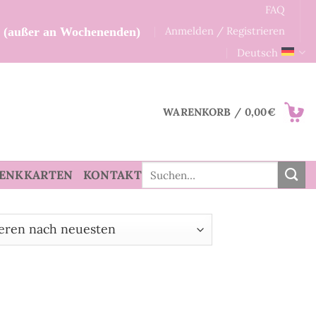
FAQ
Anmelden / Registrieren
n (außer an Wochenenden)
Deutsch
WARENKORB /
0,00
€
Suche
ENKKARTEN
KONTAKT
nach: