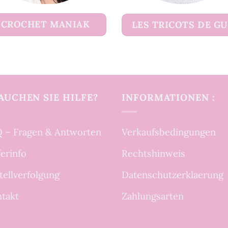
CROCHET MANIAK
LES TRICOTS DE G
AUCHEN SIE HILFE?
INFORMATIONEN :
 – Fragen & Antworten
Verkaufsbedingungen
ferinfo
Rechtshinweis
tellverfolgung
Datenschutzerklaerung
takt
Zahlungsarten