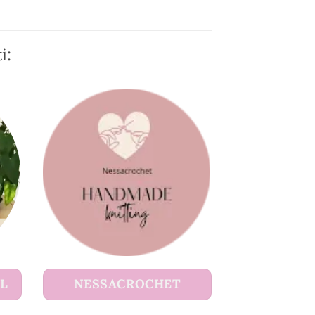
i:
UL
NESSACROCHET