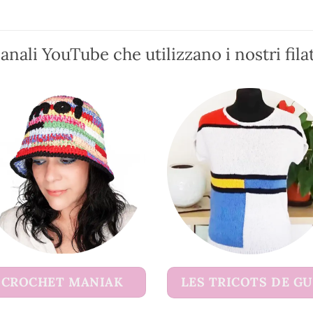
possono
essere
scelte
anali YouTube che utilizzano i nostri filat
nella
pagina
del
prodotto
CROCHET MANIAK
LES TRICOTS DE G