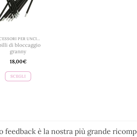
ACCESSORI PER UNCINETTO E MAGLIA
pilli di bloccaggio
granny
18,00
€
SCEGLI
Questo
prodotto
ha
più
varianti.
Le
ro feedback è la nostra più grande ricom
opzioni