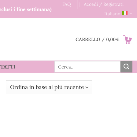
FAQ
Accedi / Registrati
clusi i fine settimana)
Italiano
CARRELLO /
0,00
€
Cerca:
TATTI