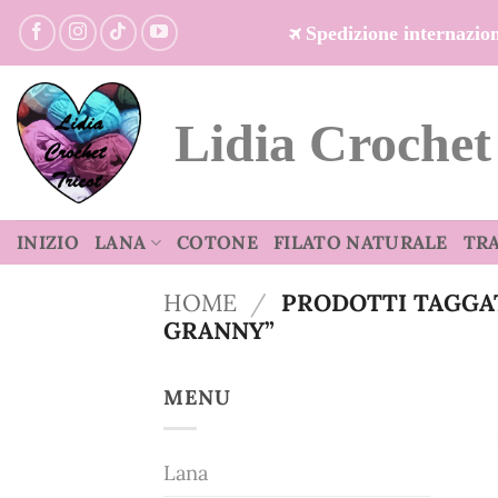
Salta
Spedizione internazi
ai
contenuti
Lidia Crochet
INIZIO
LANA
COTONE
FILATO NATURALE
TR
HOME
/
PRODOTTI TAGGA
GRANNY”
MENU
Lana