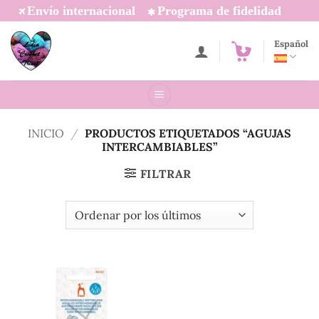
Saltar
Envío internacional
Programa de fidelidad
al
contenido
Español
INICIO
/
PRODUCTOS ETIQUETADOS “AGUJAS
INTERCAMBIABLES”
FILTRAR