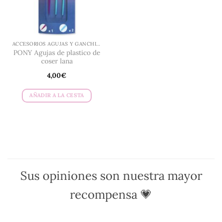
pueden
elegir
en
la
ACCESORIOS AGUJAS Y GANCHILLO
página
PONY Agujas de plastico de
de
coser lana
producto
4,00
€
AÑADIR A LA CESTA
Sus opiniones son nuestra mayor
recompensa 💗