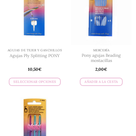
AGUJAS DE TEJER Y GANCHILLOS
MERCERÍA
Pony agujas Beading
Agujas Ply Splitting PONY
mostacillas
10,50
€
2,00
€
SELECCIONAR OPCIONES
AÑADIR A LA CESTA
Este
producto
tiene
múltiples
variantes.
Las
opciones
se