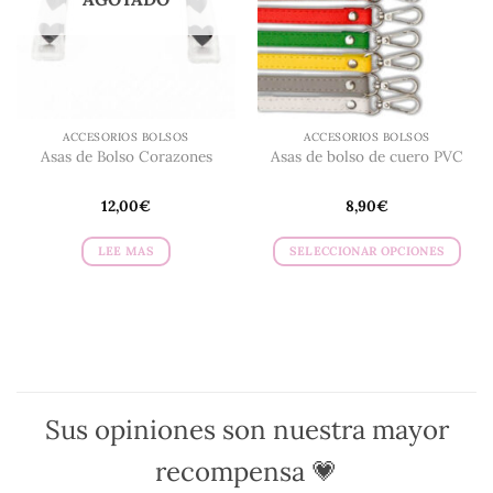
pueden
pueden
elegir
elegir
en
en
la
la
página
página
de
de
ACCESORIOS BOLSOS
ACCESORIOS BOLSOS
producto
producto
Asas de Bolso Corazones
Asas de bolso de cuero PVC
12,00
€
8,90
€
LEE MAS
SELECCIONAR OPCIONES
Este
producto
tiene
múltiples
variantes.
Las
opciones
Sus opiniones son nuestra mayor
se
pueden
recompensa 💗
elegir