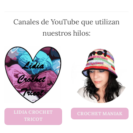
en
la
página
Canales de YouTube que utilizan
de
producto
nuestros hilos:
LIDIA CROCHET
CROCHET MANIAK
TRICOT