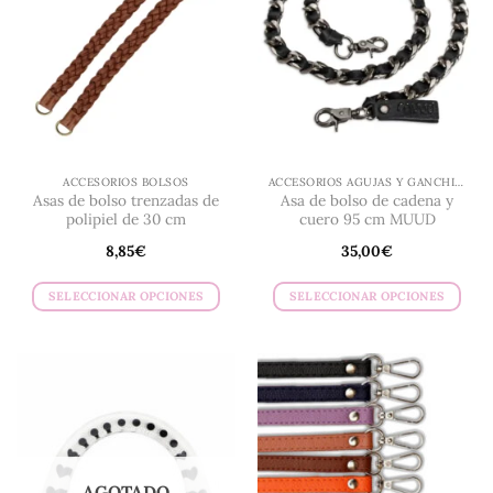
ACCESORIOS BOLSOS
ACCESORIOS AGUJAS Y GANCHILLO
Asas de bolso trenzadas de
Asa de bolso de cadena y
polipiel de 30 cm
cuero 95 cm MUUD
8,85
€
35,00
€
SELECCIONAR OPCIONES
SELECCIONAR OPCIONES
Este
Este
producto
producto
tiene
tiene
múltiples
múltiples
variantes.
variantes.
Las
Las
opciones
opciones
se
se
AGOTADO