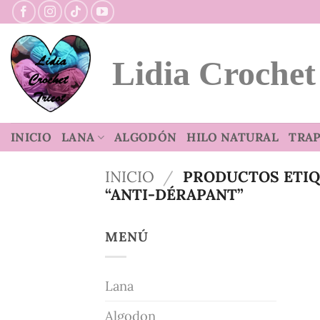
Saltar
al
contenido
Lidia Crochet
INICIO
LANA
ALGODÓN
HILO NATURAL
TRAP
INICIO
/
PRODUCTOS ETI
“ANTI-DÉRAPANT”
MENÚ
Lana
Algodon