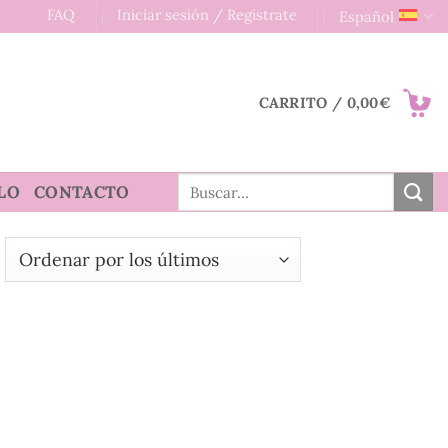
FAQ
Iniciar sesión / Registrate
Español
CARRITO /
0,00
€
Buscar
LO
CONTACTO
por: