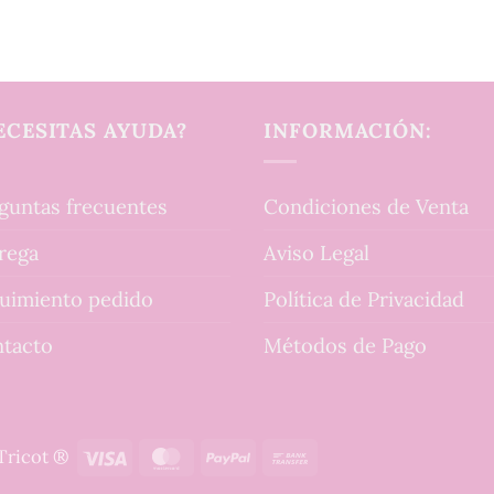
ECESITAS AYUDA?
INFORMACIÓN:
guntas frecuentes
Condiciones de Venta
rega
Aviso Legal
uimiento pedido
Política de Privacidad
tacto
Métodos de Pago
Visa
MasterCard
PayPal
Bank
tTricot ®
Transfer