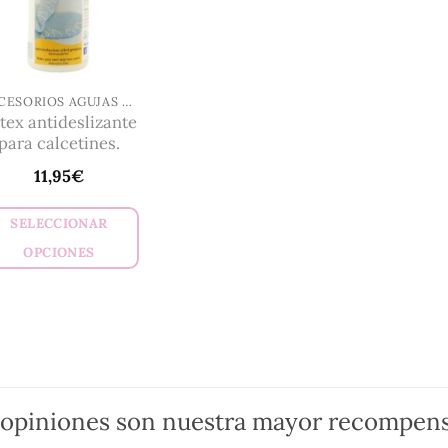
ACCESORIOS AGUJAS Y GANCHILLO
tex antideslizante
para calcetines.
11,95
€
SELECCIONAR
OPCIONES
Este
producto
tiene
múltiples
variantes.
Las
 opiniones son nuestra mayor recompens
opciones