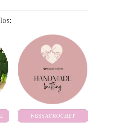
los:
UL
NESSACROCHET