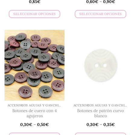
0,85
€
0,60
€
–
0,90
€
SELECCIONAR OPCIONES
SELECCIONAR OPCIONES
Este
Este
producto
producto
tiene
tiene
múltiples
múltiples
variantes.
variantes.
Las
Las
opciones
opciones
se
se
pueden
pueden
elegir
elegir
en
en
la
la
página
página
de
de
ACCESORIOS AGUJAS Y GANCHILLO
ACCESORIOS AGUJAS Y GANCHILLO
producto
producto
Botones de cuero con 4
Botones de patrón curvo
agujeros
blanco
0,30
€
–
0,50
€
0,30
€
–
0,35
€