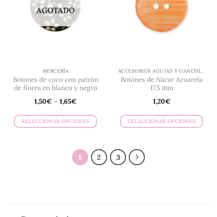
se
se
AGOTADO
pueden
pueden
elegir
elegir
en
en
la
la
página
página
de
de
MERCERÍA
ACCESORIOS AGUJAS Y GANCHILLO
producto
producto
Botones de coco con patrón
Botónes de Nácar Acuarela
de flores en blanco y negro
17.5 mm
1,50
€
–
1,65
€
1,20
€
SELECCIONAR OPCIONES
SELECCIONAR OPCIONES
Este
Este
producto
producto
tiene
tiene
1
2
3
múltiples
múltiples
variantes.
variantes.
Las
Las
opciones
opciones
se
se
pueden
pueden