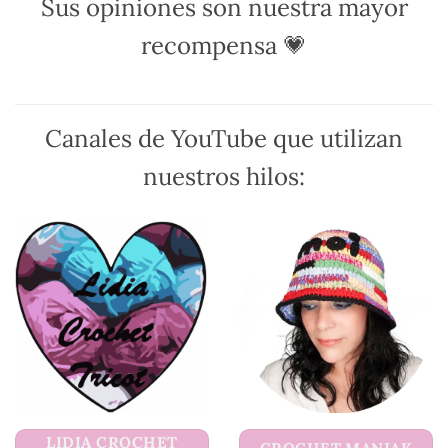
Sus opiniones son nuestra mayor
elegir
elegir
en
en
recompensa 💗
la
la
página
página
de
de
producto
producto
Canales de YouTube que utilizan
nuestros hilos:
LIDIA CROCHET