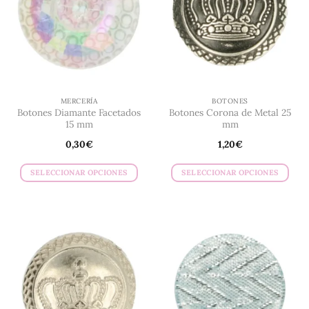
MERCERÍA
BOTONES
Botones Diamante Facetados
Botones Corona de Metal 25
15 mm
mm
0,30
€
1,20
€
SELECCIONAR OPCIONES
SELECCIONAR OPCIONES
Este
Este
producto
producto
tiene
tiene
múltiples
múltiples
variantes.
variantes.
Las
Las
opciones
opciones
se
se
pueden
pueden