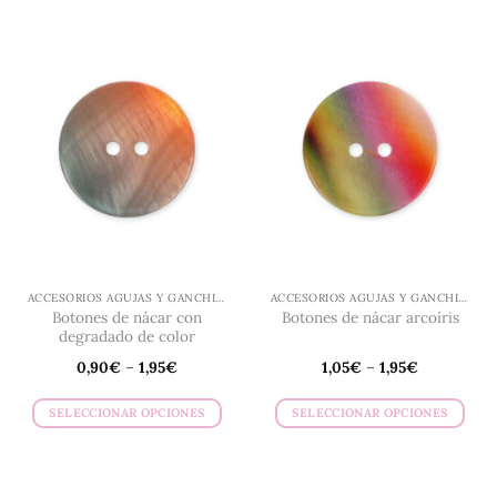
producto
tiene
múltiples
variantes.
Las
opciones
se
pueden
elegir
en
la
página
de
ACCESORIOS AGUJAS Y GANCHILLO
ACCESORIOS AGUJAS Y GANCHILLO
producto
Botones de nácar con
Botones de nácar arcoíris
degradado de color
0,90
€
–
1,95
€
1,05
€
–
1,95
€
SELECCIONAR OPCIONES
SELECCIONAR OPCIONES
Este
Este
producto
producto
tiene
tiene