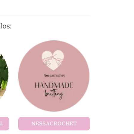
los:
UL
NESSACROCHET