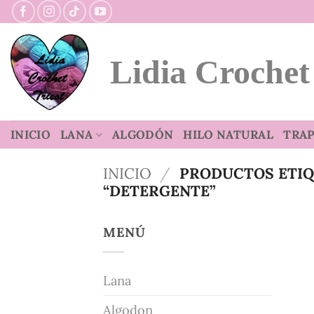
Saltar
al
contenido
Lidia Crochet
INICIO
LANA
ALGODÓN
HILO NATURAL
TRAP
INICIO
/
PRODUCTOS ETI
“DETERGENTE”
MENÚ
Lana
Algodon