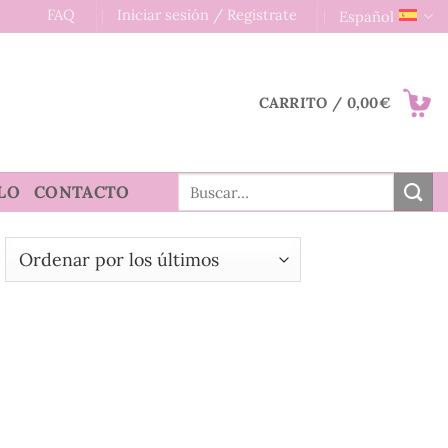
FAQ
Iniciar sesión / Registrate
Español
CARRITO /
0,00
€
Buscar
LO
CONTACTO
por: