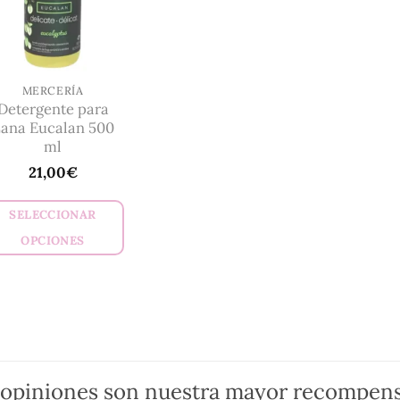
MERCERÍA
Detergente para
ana Eucalan 500
ml
21,00
€
SELECCIONAR
OPCIONES
Este
producto
tiene
múltiples
variantes.
Las
 opiniones son nuestra mayor recompens