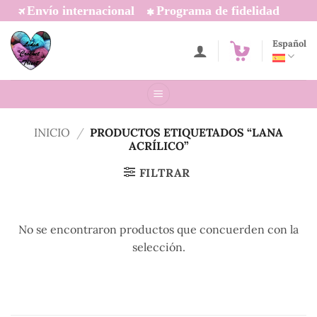
Saltar
Envío internacional
Programa de fidelidad
al
contenido
Español
INICIO
/
PRODUCTOS ETIQUETADOS “LANA
ACRÍLICO”
FILTRAR
No se encontraron productos que concuerden con la
selección.