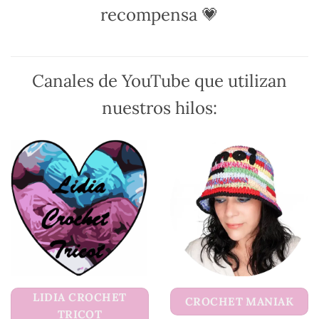
pueden
recompensa 💗
elegir
en
la
página
Canales de YouTube que utilizan
de
producto
nuestros hilos:
LIDIA CROCHET
CROCHET MANIAK
TRICOT