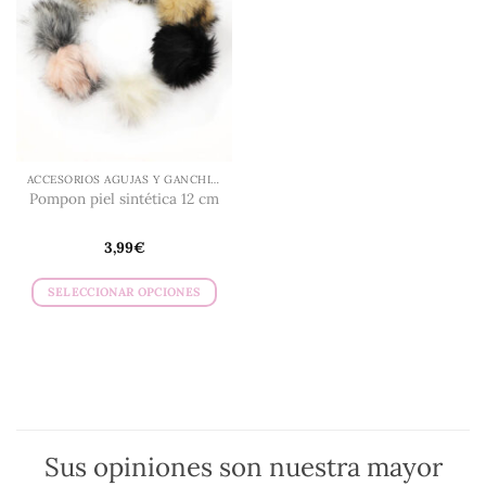
ACCESORIOS AGUJAS Y GANCHILLO
Pompon piel sintética 12 cm
3,99
€
SELECCIONAR OPCIONES
Este
producto
tiene
múltiples
variantes.
Las
opciones
Sus opiniones son nuestra mayor
se