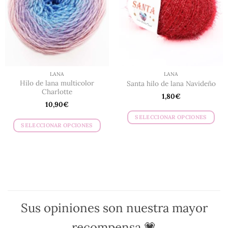
se
pueden
pueden
elegir
elegir
en
en
la
la
página
página
de
de
producto
LANA
LANA
producto
Hilo de lana multicolor
Santa hilo de lana Navideño
Charlotte
1,80
€
10,90
€
SELECCIONAR OPCIONES
SELECCIONAR OPCIONES
Este
Este
producto
producto
tiene
tiene
múltiples
múltiples
variantes.
variantes.
Las
Las
opciones
opciones
se
Sus opiniones son nuestra mayor
se
pueden
pueden
recompensa 💗
elegir