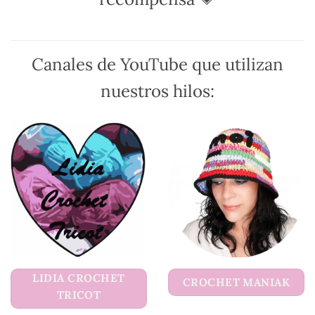
elegir
en
en
la
la
página
página
de
Canales de YouTube que utilizan
de
producto
producto
nuestros hilos:
LIDIA CROCHET
CROCHET MANIAK
TRICOT