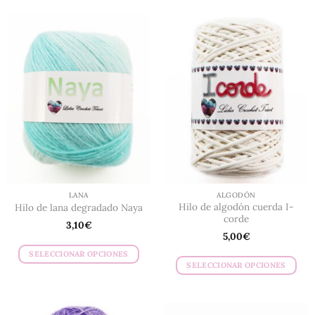
LANA
ALGODÓN
Hilo de algodón cuerda I-
Hilo de lana degradado Naya
corde
3,10
€
5,00
€
SELECCIONAR OPCIONES
SELECCIONAR OPCIONES
Este
Este
producto
producto
tiene
tiene
múltiples