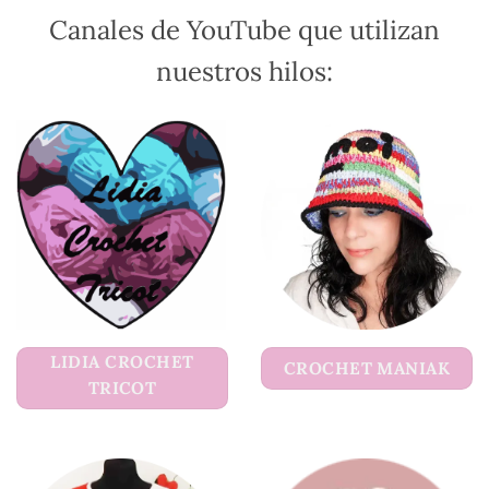
página
página
Canales de YouTube que utilizan
de
de
producto
producto
nuestros hilos:
LIDIA CROCHET
CROCHET MANIAK
TRICOT