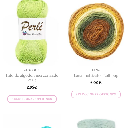
ALGODÓN
LANA
Hilo de algodón mercerizado
Lana multicolor Lollipop
Perlé
6,00
€
2,95
€
SELECCIONAR OPCIONES
SELECCIONAR OPCIONES
Este
Este
producto
producto
tiene
tiene
múltiples
múltiples
variantes.