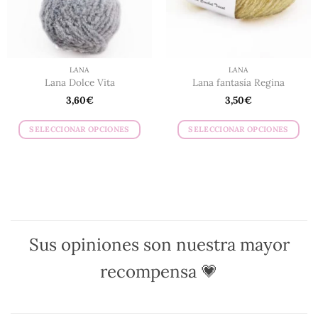
elegir
elegir
en
en
la
la
página
página
de
de
LANA
LANA
producto
producto
Lana Dolce Vita
Lana fantasía Regina
3,60
€
3,50
€
SELECCIONAR OPCIONES
SELECCIONAR OPCIONES
Este
Este
producto
producto
tiene
tiene
múltiples
múltiples
variantes.
variantes.
Las
Las
opciones
opciones
Sus opiniones son nuestra mayor
se
se
pueden
pueden
recompensa 💗
elegir
elegir
en
en
la
la