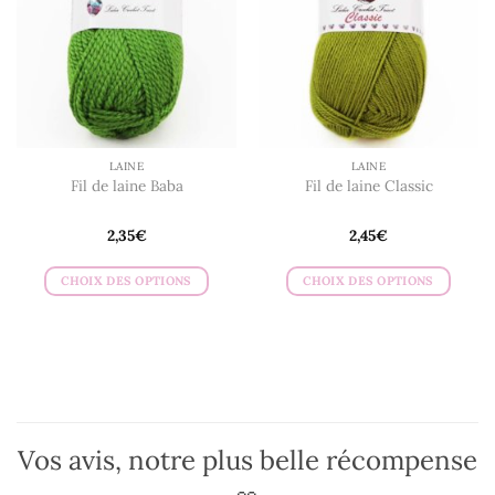
peuvent
être
choisies
sur
la
page
du
LAINE
LAINE
produit
Fil de laine Baba
Fil de laine Classic
2,35
€
2,45
€
CHOIX DES OPTIONS
CHOIX DES OPTIONS
Ce
Ce
produit
produit
a
a
plusieurs
plusieurs
variations.
variations.
Les
Les
options
options
Vos avis, notre plus belle récompense
peuvent
peuvent
être
être