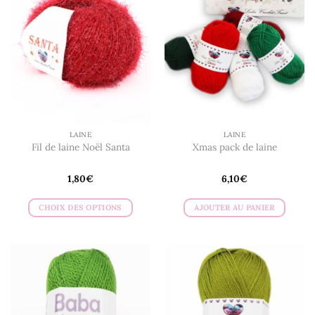
LAINE
LAINE
Fil de laine Noël Santa
Xmas pack de laine
1,80
€
6,10
€
CHOIX DES OPTIONS
AJOUTER AU PANIER
Ce
produit
a
plusieurs
variations.
Les
options