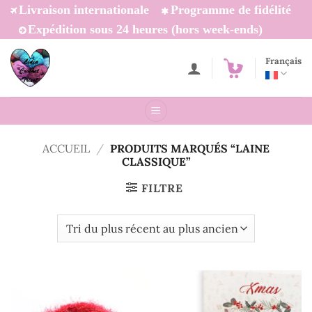
Passer
Livraison internationale
Programme de fidélité
au
Expédition sous 24 heures (hors week-ends)
contenu
Français
ACCUEIL
/
PRODUITS MARQUÉS “LAINE
CLASSIQUE”
FILTRE