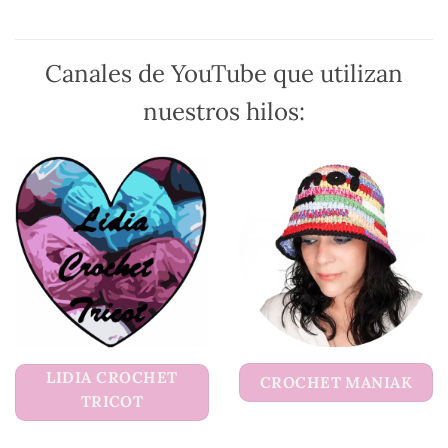
en
en
la
la
página
página
Canales de YouTube que utilizan
de
de
producto
producto
nuestros hilos:
LIDIA CROCHET
CROCHET MANIAK
TRICOT