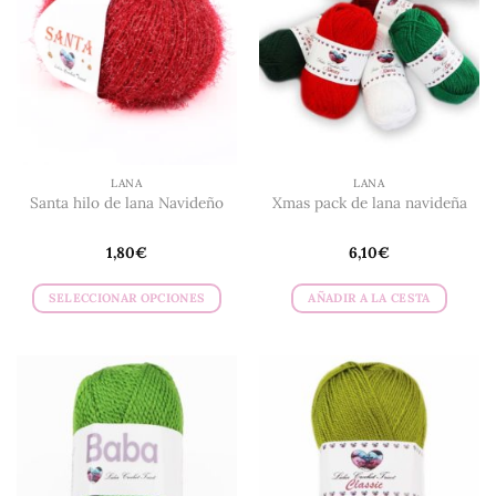
LANA
LANA
Santa hilo de lana Navideño
Xmas pack de lana navideña
1,80
€
6,10
€
SELECCIONAR OPCIONES
AÑADIR A LA CESTA
Este
producto
tiene
múltiples
variantes.
Las
opciones
se