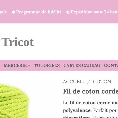
onale
Programme de fidélité
Expédition sous 24 heu
 Tricot
MERCERIE
TUTORIELS
CARTES CADEAU
CONT
ACCUEIL
/
COTON
Fil de coton cor
Le
fil de coton corde 
polyvalence
. Parfait pou
décorations
, il garantit