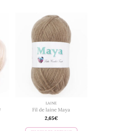
produit
a
plusieurs
variations.
Les
options
peuvent
être
choisies
sur
la
page
du
LAINE
produit
e
Fil de laine Maya
2,65
€