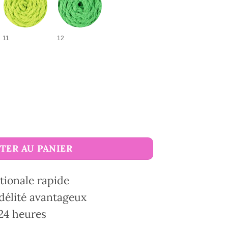
11
12
corde macramé M-corde
TER AU PANIER
tionale rapide
délité avantageux
24 heures