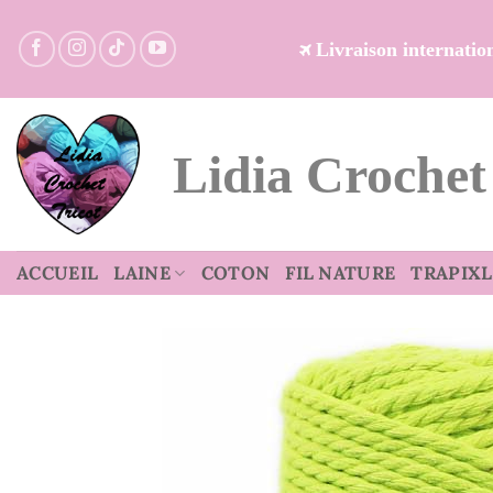
Passer
au
Livraison internati
contenu
Lidia Crochet
ACCUEIL
LAINE
COTON
FIL NATURE
TRAPIXL