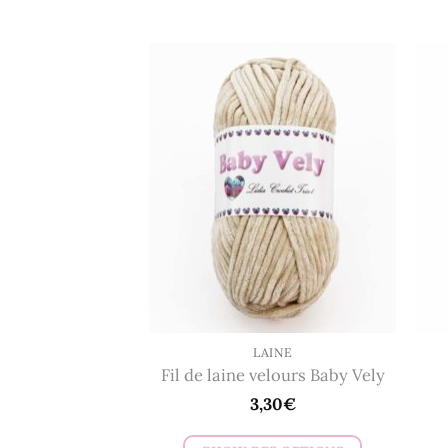
produit
a
plusieurs
variations.
Les
options
peuvent
être
choisies
sur
la
page
du
LAINE
produit
Fil de laine velours Baby Vely
3,30
€