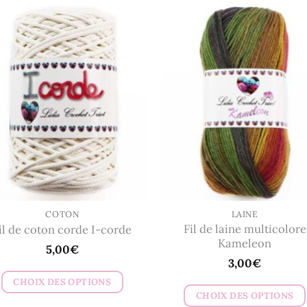
COTON
LAINE
Fil de laine multicolore
il de coton corde I-corde
Kameleon
5,00
€
3,00
€
CHOIX DES OPTIONS
CHOIX DES OPTIONS
Ce