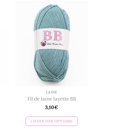
LAINE
Fil de laine layette BB
3,10
€
CHOIX DES OPTIONS
Ce