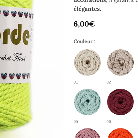
élégantes
.
6,00
€
Couleur
:
01
02
05
06