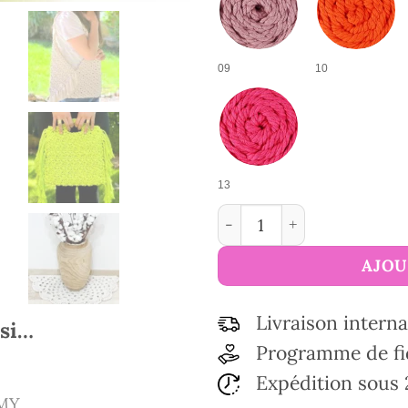
09
10
13
quantité de Fil de coton 
AJOU
Livraison interna
ssi…
Programme de fi
Expédition sous 
OMY