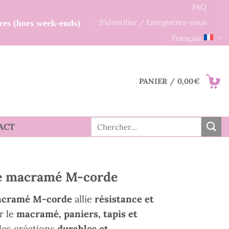
FAQ
S'identifier / Enregistrez-vous
res (hors week-ends)
Français
PANIER /
0,00
€
Recherche
ACT
pour :
de macramé M-corde
macramé M-corde
allie
résistance et
r le
macramé, paniers, tapis et
 des créations
durables et