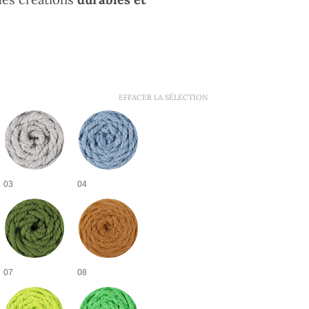
EFFACER LA SÉLECTION
03
04
07
08