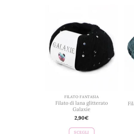
FILATO FANTASIA
Filato di lana glitterato
Fi
Galaxie
2,90
€
SCEGLI