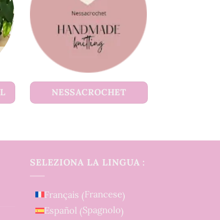
UL
NESSACROCHET
SELEZIONA LA LINGUA :
Francese
Français
(
)
Spagnolo
Español
(
)