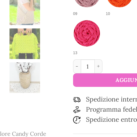
09
10
13
Cordino macramè in coton
AGGIUN
Spedizione inter
Programma fedel
Spedizione entro
olore Candy Corde