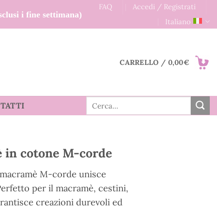
FAQ
Accedi / Registrati
clusi i fine settimana)
Italiano
CARRELLO /
0,00
€
Cerca:
TATTI
 in cotone M-corde
er macramè M-corde unisce
Perfetto per il macramè, cestini,
arantisce creazioni durevoli ed