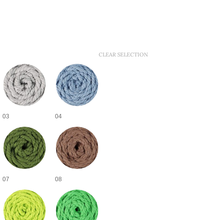
CLEAR SELECTION
03
04
07
08