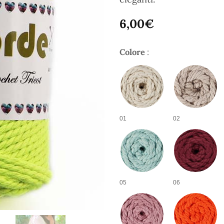
6,00
€
Colore
:
01
02
05
06