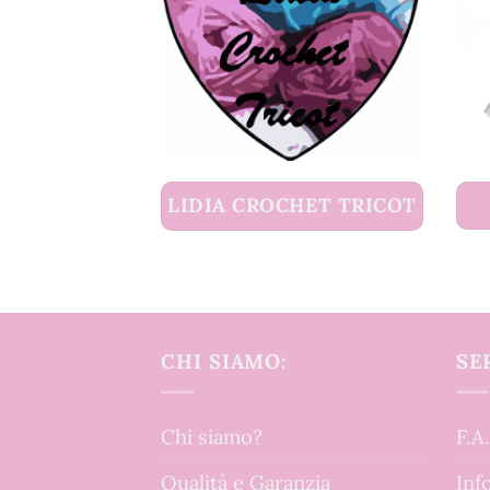
LIDIA CROCHET TRICOT
CHI SIAMO:
SE
Chi siamo?
F.A
Qualità e Garanzia
Inf