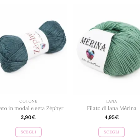
COTONE
LANA
lato in modal e seta Zéphyr
Filato di lana Mérina
2,90
€
4,95
€
SCEGLI
SCEGLI