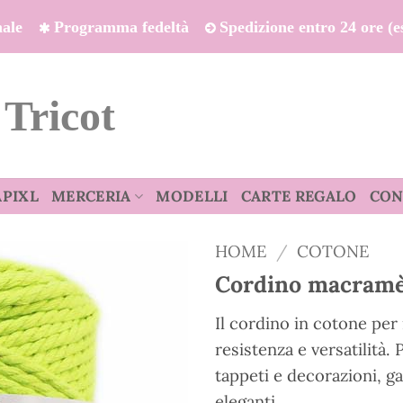
onale
Programma fedeltà
Spedizione entro 24 ore (es
 Tricot
APIXL
MERCERIA
MODELLI
CARTE REGALO
CON
HOME
/
COTONE
Cordino macramè
Il cordino in cotone p
resistenza e versatilità. 
tappeti e decorazioni, g
eleganti.