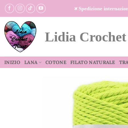
Salta
Spedizione internazi
ai
contenuti
Lidia Crochet
INIZIO
LANA
COTONE
FILATO NATURALE
TR