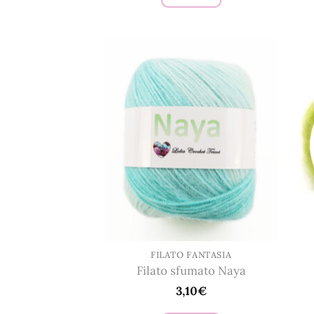
Questo
prodotto
ha
più
varianti.
Le
opzioni
possono
essere
scelte
nella
pagina
del
prodotto
FILATO FANTASIA
Filato sfumato Naya
3,10
€