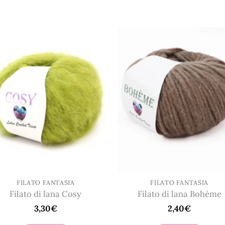
Questo
Questo
prodotto
prodotto
ha
ha
più
più
varianti.
varianti.
Le
Le
opzioni
opzioni
possono
possono
essere
essere
scelte
scelte
nella
nella
pagina
pagina
del
del
prodotto
prodotto
FILATO FANTASIA
FILATO FANTASIA
Filato di lana Cosy
Filato di lana Bohème
3,30
€
2,40
€