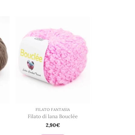
Questo
prodotto
ha
più
varianti.
Le
opzioni
possono
essere
scelte
nella
pagina
del
prodotto
FILATO FANTASIA
Filato di lana Bouclée
2,90
€