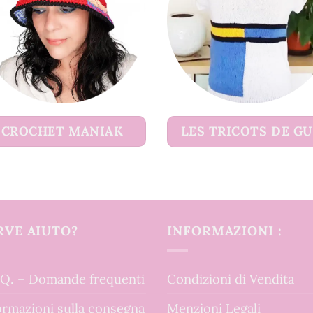
CROCHET MANIAK
LES TRICOTS DE G
RVE AIUTO?
INFORMAZIONI :
.Q. – Domande frequenti
Condizioni di Vendita
ormazioni sulla consegna
Menzioni Legali