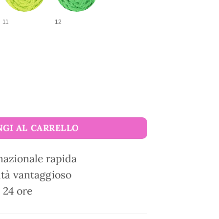
11
12
e M-corde quantità
GI AL CARRELLO
nazionale rapida
tà vantaggioso
 24 ore