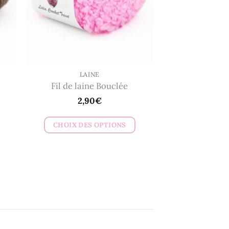
être
choisies
sur
la
page
du
LAINE
Fil de laine Bouclée
produit
2,90
€
CHOIX DES OPTIONS
Ce
produit
a
plusieurs
variations.
Les
options