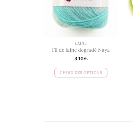
être
choisies
sur
la
page
du
LAINE
Fil de laine degradé Naya
produit
3,10
€
CHOIX DES OPTIONS
Ce
produit
a
plusieurs
variations.
Les
options