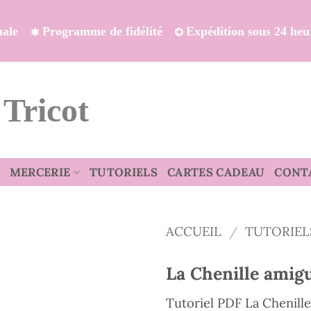
onale
Programme de fidélité
Expédition sous 24 heu
 Tricot
MERCERIE
TUTORIELS
CARTES CADEAU
CONT
ACCUEIL
/
TUTORIEL
La Chenille amig
Tutoriel PDF La Chenill