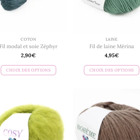
COTON
LAINE
Fil modal et soie Zéphyr
Fil de laine Mérina
2,90
€
4,95
€
CHOIX DES OPTIONS
CHOIX DES OPTIONS
Ce
Ce
produit
produit
a
a
plusieurs
plusieurs
variations.
variations.
Les
Les
options
options
peuvent
peuvent