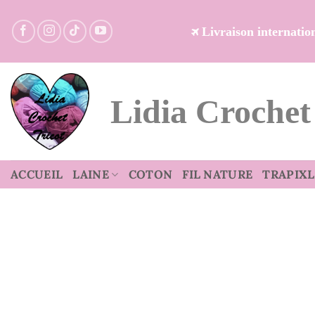
Passer
au
Livraison internati
contenu
Lidia Crochet
ACCUEIL
LAINE
COTON
FIL NATURE
TRAPIXL