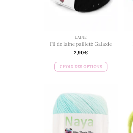
LAINE
Fil de laine pailleté Galaxie
2,90
€
CHOIX DES OPTIONS
Ce
produit
a
plusieurs
variations.
Les
options
peuvent