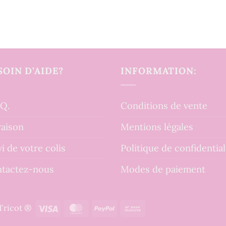
SOIN D’AIDE?
INFORMATION:
.Q.
Conditions de vente
raison
Mentions légales
vi de votre colis
Politique de confidential
tactez-nous
Modes de paiement
Visa
MasterCard
PayPal
Bank
tTricot ®
Transfer