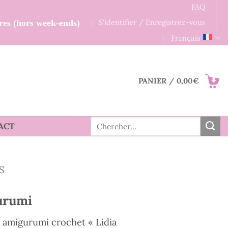
FAQ
S'identifier / Enregistrez-vous
res (hors week-ends)
Français
PANIER /
0,00
€
Recherche
ACT
pour :
S
urumi
e amigurumi crochet « Lidia