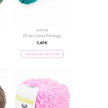
COTON
Fil de coton Prestige
2,40
€
CHOIX DES OPTIONS
Ce
produit
a
plusieurs
variations.
Les
options
peuvent