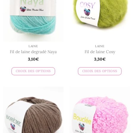
peuvent
peuvent
être
être
choisies
choisies
sur
sur
la
la
page
page
du
du
LAINE
LAINE
produit
produit
Fil de laine degradé Naya
Fil de laine Cosy
3,10
€
3,30
€
CHOIX DES OPTIONS
CHOIX DES OPTIONS
Ce
Ce
produit
produit
a
a
plusieurs
plusieurs
variations.
variations.
Les
Les
options
options
peuvent
peuvent
être
être