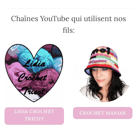
page
page
du
du
Chaînes YouTube qui utilisent nos
produit
produit
fils:
LIDIA CROCHET
CROCHET MANIAK
TRICOT