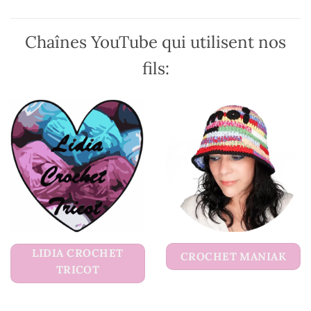
page
page
du
du
Chaînes YouTube qui utilisent nos
produit
produit
fils:
LIDIA CROCHET
CROCHET MANIAK
TRICOT