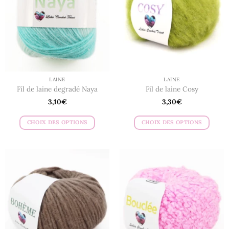
peuvent
peuvent
être
être
choisies
choisies
sur
sur
la
la
page
page
du
du
LAINE
LAINE
produit
produit
Fil de laine degradé Naya
Fil de laine Cosy
3,10
€
3,30
€
CHOIX DES OPTIONS
CHOIX DES OPTIONS
Ce
Ce
produit
produit
a
a
plusieurs
plusieurs
variations.
variations.
Les
Les
options
options
peuvent
peuvent
être
être