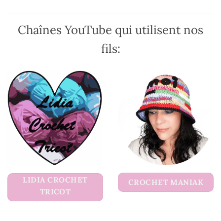
page
page
du
du
Chaînes YouTube qui utilisent nos
produit
produit
fils:
LIDIA CROCHET
CROCHET MANIAK
TRICOT