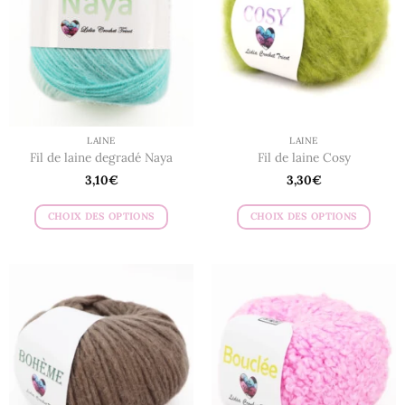
peuvent
peuvent
être
être
choisies
choisies
sur
sur
la
la
page
page
du
du
LAINE
LAINE
produit
produit
Fil de laine degradé Naya
Fil de laine Cosy
3,10
€
3,30
€
CHOIX DES OPTIONS
CHOIX DES OPTIONS
Ce
Ce
produit
produit
a
a
plusieurs
plusieurs
variations.
variations.
Les
Les
options
options
peuvent
peuvent
être
être