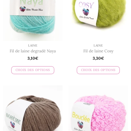
peuvent
peuvent
être
être
choisies
choisies
sur
sur
la
la
page
page
du
du
LAINE
LAINE
produit
produit
Fil de laine degradé Naya
Fil de laine Cosy
3,10
€
3,30
€
CHOIX DES OPTIONS
CHOIX DES OPTIONS
Ce
Ce
produit
produit
a
a
plusieurs
plusieurs
variations.
variations.
Les
Les
options
options
peuvent
peuvent
être
être