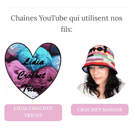
page
page
du
du
Chaînes YouTube qui utilisent nos
produit
produit
fils:
LIDIA CROCHET
CROCHET MANIAK
TRICOT