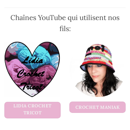
page
page
du
du
Chaînes YouTube qui utilisent nos
produit
produit
fils:
LIDIA CROCHET
CROCHET MANIAK
TRICOT