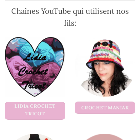
du
du
Chaînes YouTube qui utilisent nos
produit
produit
fils:
LIDIA CROCHET
CROCHET MANIAK
TRICOT