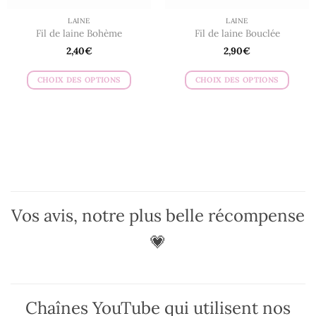
du
du
LAINE
LAINE
produit
produit
Fil de laine Bohème
Fil de laine Bouclée
2,40
€
2,90
€
CHOIX DES OPTIONS
CHOIX DES OPTIONS
Ce
Ce
produit
produit
a
a
plusieurs
plusieurs
variations.
variations.
Les
Les
options
options
peuvent
peuvent
Vos avis, notre plus belle récompense
être
être
choisies
choisies
💗
sur
sur
la
la
page
page
du
du
Chaînes YouTube qui utilisent nos
produit
produit