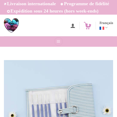
Passer
Livraison internationale
Programme de fidélité
au
Expédition sous 24 heures (hors week-ends)
contenu
Français