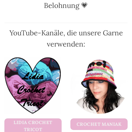
auf
auf
Belohnung 💗
der
der
Produktseite
Produktseite
gewählt
gewählt
werden
werden
YouTube-Kanäle, die unsere Garne
verwenden:
LIDIA CROCHET
CROCHET MANIAK
TRICOT