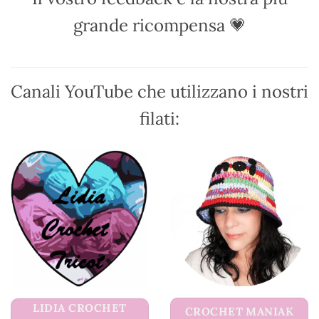
scelte
scelte
grande ricompensa 💗
nella
nella
pagina
pagina
del
del
prodotto
prodotto
Canali YouTube che utilizzano i nostri
filati:
LIDIA CROCHET
CROCHET MANIAK