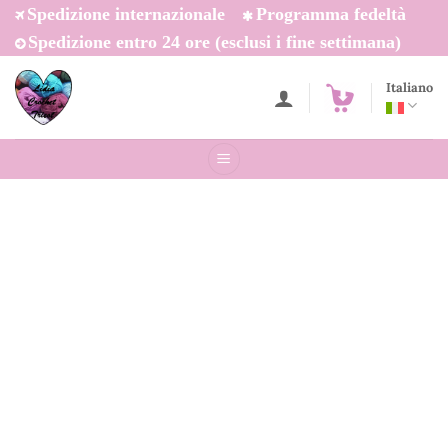
Salta
Spedizione internazionale
Programma fedeltà
ai
Spedizione entro 24 ore (esclusi i fine settimana)
contenuti
Italiano