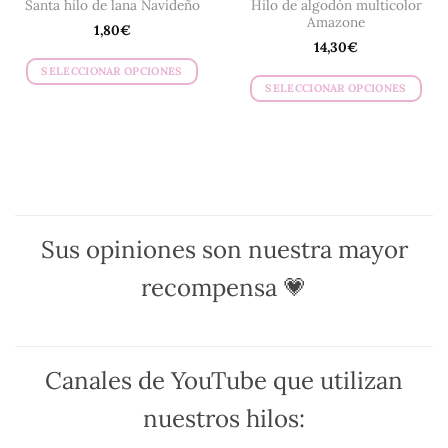
Hilo de algodón multicolor
Santa hilo de lana Navideño
Amazone
1,80
€
14,30
€
SELECCIONAR OPCIONES
SELECCIONAR OPCIONES
Este
Este
producto
producto
tiene
tiene
múltiples
múltiples
variantes.
variantes.
Las
Las
opciones
opciones
se
Sus opiniones son nuestra mayor
se
pueden
pueden
recompensa 💗
elegir
elegir
en
en
la
la
página
página
de
Canales de YouTube que utilizan
de
producto
producto
nuestros hilos: