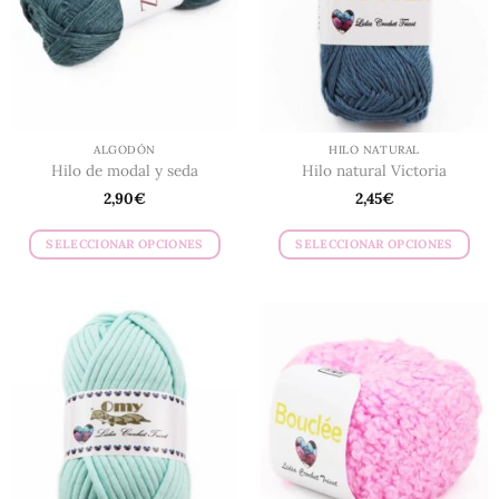
ALGODÓN
HILO NATURAL
Hilo de modal y seda
Hilo natural Victoria
2,90
€
2,45
€
SELECCIONAR OPCIONES
SELECCIONAR OPCIONES
Este
Este
producto
producto
tiene
tiene
múltiples
múltiples
variantes.
variantes.
Las
Las
opciones
opciones
se
se
pueden
pueden
elegir
elegir