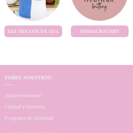
LES TRICOTS DE GUL
NESSACROCHET
SOBRE NOSOTROS:
¿Quiénes somos?
Calidad y Garantía
Programa de fidelidad