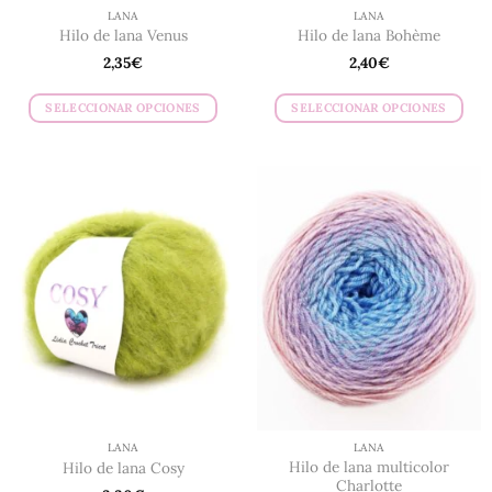
de
de
LANA
LANA
producto
producto
Hilo de lana Venus
Hilo de lana Bohème
2,35
€
2,40
€
SELECCIONAR OPCIONES
SELECCIONAR OPCIONES
Este
Este
producto
producto
tiene
tiene
múltiples
múltiples
variantes.
variantes.
Las
Las
opciones
opciones
se
se
pueden
pueden
elegir
elegir
en
en
la
la
página
página
de
de
LANA
LANA
producto
producto
Hilo de lana multicolor
Hilo de lana Cosy
Charlotte