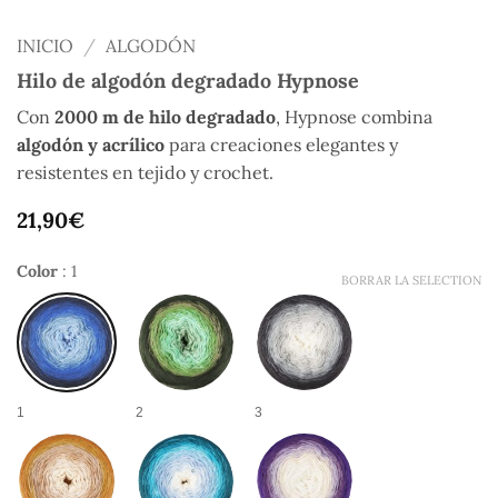
INICIO
/
ALGODÓN
Hilo de algodón degradado Hypnose
Con
2000 m de hilo degradado
, Hypnose combina
algodón y acrílico
para creaciones elegantes y
resistentes en tejido y crochet.
21,90
€
Color
:
1
BORRAR LA SELECTION
1
2
3