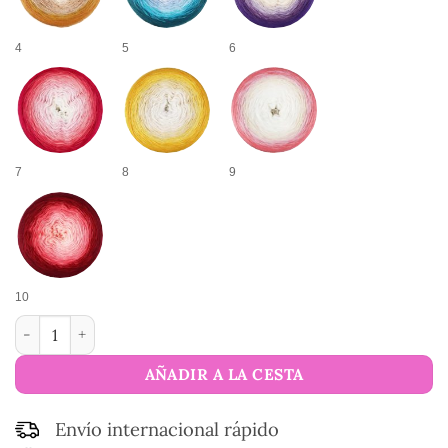
4
5
6
7
8
9
10
Hilo de algodón degradado Hypnose cantidad
AÑADIR A LA CESTA
Envío internacional rápido