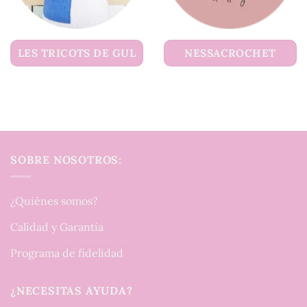
LES TRICOTS DE GUL
NESSACROCHET
SOBRE NOSOTROS:
¿Quiénes somos?
Calidad y Garantía
Programa de fidelidad
¿NECESITAS AYUDA?