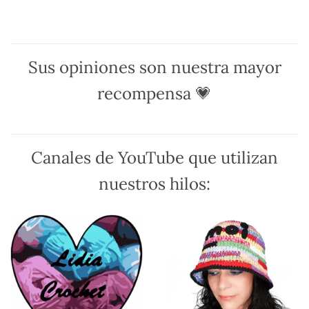
tiene
tiene
múltiples
múltiples
variantes.
variantes.
Las
Las
opciones
opciones
Sus opiniones son nuestra mayor
se
se
pueden
pueden
recompensa 💗
elegir
elegir
en
en
la
la
página
página
Canales de YouTube que utilizan
de
de
producto
producto
nuestros hilos: