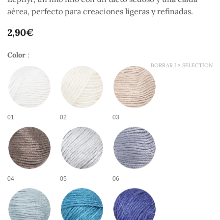
aérea, perfecto para creaciones ligeras y refinadas.
2,90
€
Color
:
BORRAR LA SELECTION
01
02
03
04
05
06