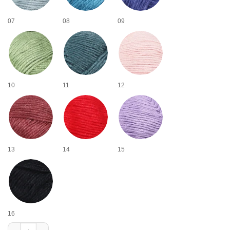
07
08
09
10
11
12
13
14
15
16
Hilo de modal y seda cantidad