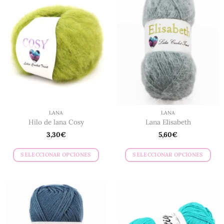
LANA
LANA
Hilo de lana Cosy
Lana Elisabeth
3,30
€
5,60
€
SELECCIONAR OPCIONES
SELECCIONAR OPCIONES
Este
Este
producto
producto
tiene
tiene
múltiples
múltiples
variantes.
variantes.
Las
Las