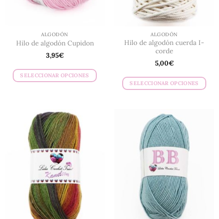
página
de
de
producto
producto
ALGODÓN
ALGODÓN
Hilo de algodón cuerda I-
Hilo de algodón Cupidon
corde
3,95
€
5,00
€
SELECCIONAR OPCIONES
SELECCIONAR OPCIONES
Este
Este
producto
producto
tiene
tiene
múltiples
múltiples
variantes.
variantes.
Las
Las
opciones
opciones
se
se
pueden
pueden
elegir
elegir
en
en
la
la
página
página