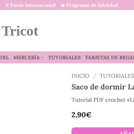
Envío internacional
Programa de fidelidad
 Tricot
IXL
MERCERÍA
TUTORIALES
TARJETAS DE REGA
INICIO
/
TUTORIALE
Saco de dormir L
Tutorial PDF crochet «L
2,90
€
AÑAD