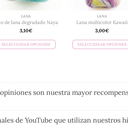
página
página
de
de
LANA
LANA
producto
producto
lo de lana degradado Naya
Lana multicolor Kawaii
3,10
€
3,00
€
SELECCIONAR OPCIONES
SELECCIONAR OPCIONES
Este
Este
producto
producto
tiene
tiene
múltiples
múltiples
variantes.
variantes.
Las
Las
 opiniones son nuestra mayor recompens
opciones
opciones
se
se
pueden
pueden
ales de YouTube que utilizan nuestros hi
elegir
elegir
en
en