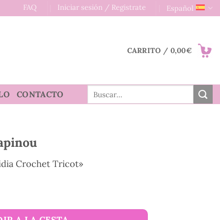
FAQ
Iniciar sesión / Registrate
Español
CARRITO /
0,00
€
Buscar
LO
CONTACTO
por:
S
apinou
idia Crochet Tricot»
IR A LA CESTA