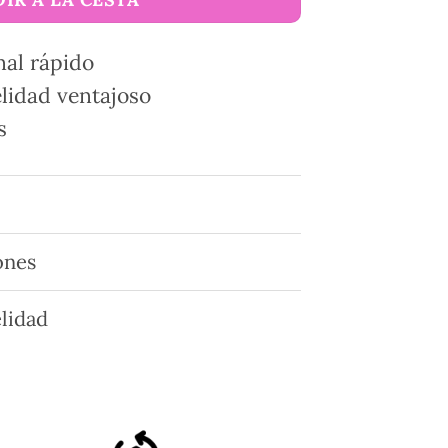
nal rápido
lidad ventajoso
s
ones
lidad