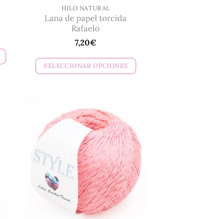
HILO NATURAL
Lana de papel torcida
Rafaelo
7,20
€
SELECCIONAR OPCIONES
Este
producto
tiene
múltiples
variantes.
Las
opciones
se
pueden
elegir
en