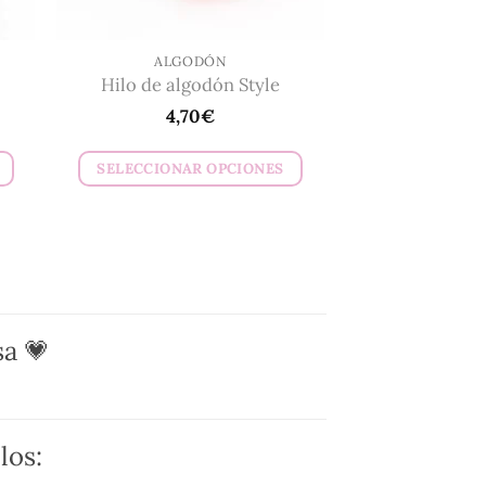
la
página
de
ALGODÓN
Hilo de algodón Style
producto
4,70
€
SELECCIONAR OPCIONES
Este
producto
tiene
múltiples
variantes.
Las
a 💗
opciones
se
pueden
los:
elegir
en