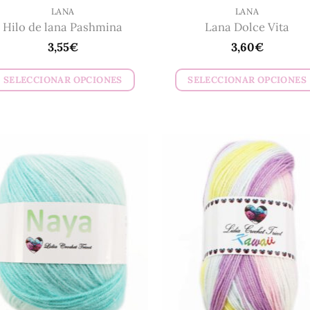
LANA
LANA
Hilo de lana Pashmina
Lana Dolce Vita
3,55
€
3,60
€
SELECCIONAR OPCIONES
SELECCIONAR OPCIONES
Este
Este
producto
producto
tiene
tiene
múltiples
múltiples
variantes.
variantes.
Las
Las
opciones
opciones
se
se
pueden
pueden
elegir
elegir
en
en
la
la