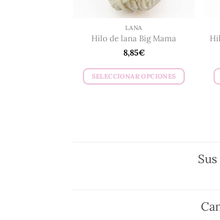
la
página
de
LANA
Hilo de lana Big Mama
Hi
producto
8,85
€
SELECCIONAR OPCIONES
Este
producto
tiene
múltiples
variantes.
Las
Sus
opciones
se
pueden
Can
elegir
en