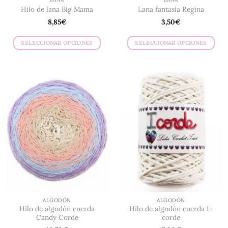
producto
Hilo de lana Big Mama
Lana fantasía Regina
8,85
€
3,50
€
SELECCIONAR OPCIONES
SELECCIONAR OPCIONES
Este
Este
producto
producto
tiene
tiene
múltiples
múltiples
variantes.
variantes.
Las
Las
opciones
opciones
se
se
pueden
pueden
elegir
elegir
en
en
la
la
página
página
de
de
ALGODÓN
ALGODÓN
producto
producto
Hilo de algodón cuerda
Hilo de algodón cuerda I-
Candy Corde
corde