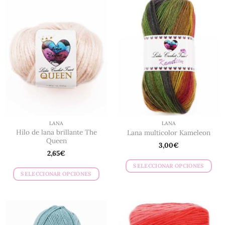
LANA
LANA
Hilo de lana brillante The
Lana multicolor Kameleon
Queen
3,00
€
2,65
€
SELECCIONAR OPCIONES
SELECCIONAR OPCIONES
Este
Este
producto
producto
tiene
tiene
múltiples
múltiples
variantes.