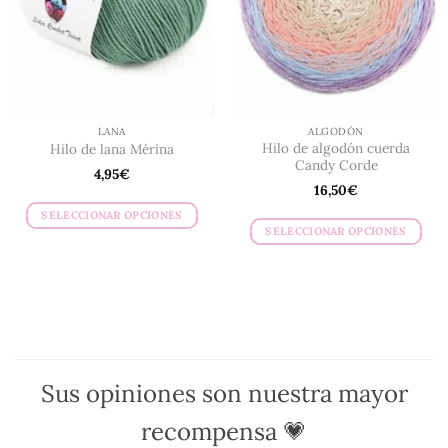
pueden
elegir
elegir
en
en
la
la
página
página
de
de
producto
LANA
ALGODÓN
producto
Hilo de algodón cuerda
Hilo de lana Mérina
Candy Corde
4,95
€
16,50
€
SELECCIONAR OPCIONES
SELECCIONAR OPCIONES
Este
Este
producto
producto
tiene
tiene
múltiples
múltiples
variantes.
variantes.
Las
Las
opciones
opciones
se
Sus opiniones son nuestra mayor
se
pueden
pueden
recompensa 💗
elegir
elegir