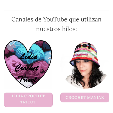
en
en
la
la
página
página
de
Canales de YouTube que utilizan
de
producto
producto
nuestros hilos:
LIDIA CROCHET
CROCHET MANIAK
TRICOT