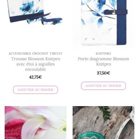
ACCESSOIRES CROCHET TRICOT
KNITPRO
Trousse Blossom Knitpro
Porte diagramme Blossom
avec étui à aiguilles
Knitpro
enroulable
37,50
€
42,75
€
AJOUTER AU PANIER
AJOUTER AU PANIER