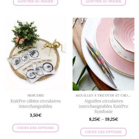
AJOUTER AU PANIER
AJOUTER AU PANIER
MERCERIE
AIGUILLES À TRICOTER ET CROCHETS
KnitPro câbles circulaires
Aiguilles circulaires
interchangeables
interchangeables KnitPro
Symfonie
3,50
€
8,25
€
–
19,25
€
CHOIX DES OPTIONS
CHOIX DES OPTIONS
Ce