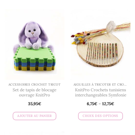
Ce
produit
produit
a
a
plusieurs
plusieurs
variations.
variations.
Les
Les
options
options
peuvent
peuvent
être
être
choisies
choisies
sur
sur
la
la
page
page
du
du
produit
ACCESSOIRES CROCHET TRICOT
AIGUILLES À TRICOTER ET CROCHETS
produit
Set de tapis de blocage
KnitPro Crochets tunisiens
ouvrage KnitPro
interchangeables Symfonie
35,95
€
6,75
€
–
12,75
€
AJOUTER AU PANIER
CHOIX DES OPTIONS
Ce
produit