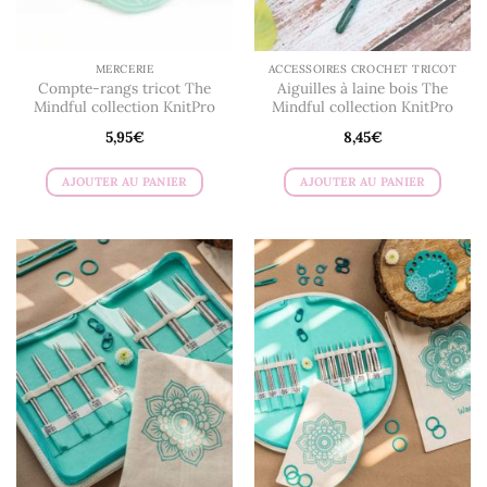
MERCERIE
ACCESSOIRES CROCHET TRICOT
Compte-rangs tricot The
Aiguilles à laine bois The
Mindful collection KnitPro
Mindful collection KnitPro
5,95
€
8,45
€
AJOUTER AU PANIER
AJOUTER AU PANIER