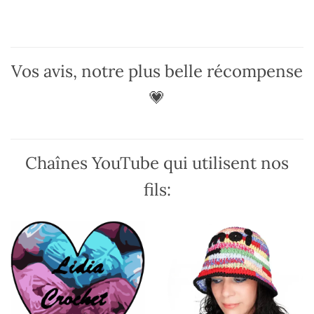
variations.
options
Les
peuvent
options
être
peuvent
choisies
être
sur
Vos avis, notre plus belle récompense
choisies
la
sur
💗
page
la
du
page
produit
du
produit
Chaînes YouTube qui utilisent nos
fils: