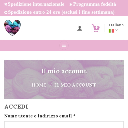
Salta
Spedizione internazionale
Programma fedeltà
ai
Spedizione entro 24 ore (esclusi i fine settimana)
contenuti
Italiano
Il mio account
HOME
/
IL MIO ACCOUNT
ACCEDI
Richiesto
Nome utente o indirizzo email
*