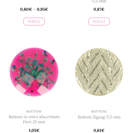
17,5 mm
0,80
€
–
0,95
€
0,87
€
SCEGLI
SCEGLI
Questo
Questo
prodotto
prodotto
ha
ha
più
più
varianti.
varianti.
Le
Le
opzioni
opzioni
possono
possono
essere
essere
scelte
scelte
nella
nella
pagina
pagina
del
del
prodotto
prodotto
BOTTONI
BOTTONI
Bottoni in vetro sfaccettato
Bottoni Zigzag 17,5 mm
Fiori 25 mm
1,05
€
0,61
€