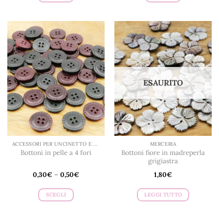
Questo
Questo
prodotto
prodotto
ha
ha
più
più
varianti.
varianti.
Le
Le
opzioni
opzioni
possono
possono
ESAURITO
essere
essere
scelte
scelte
nella
nella
pagina
pagina
del
del
prodotto
prodotto
ACCESSORI PER UNCINETTO E MAGLIA
MERCERIA
Bottoni fiore in madreperla
Bottoni in pelle a 4 fori
grigiastra
0,30
€
–
0,50
€
1,80
€
SCEGLI
LEGGI TUTTO
Questo
prodotto