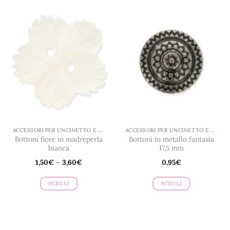
ha
più
varianti.
Le
opzioni
possono
essere
scelte
nella
pagina
del
prodotto
ACCESSORI PER UNCINETTO E MAGLIA
ACCESSORI PER UNCINETTO E MAGLIA
Bottoni fiore in madreperla
Bottoni in metallo fantasia
bianca
17,5 mm
1,50
€
–
3,60
€
0,95
€
SCEGLI
SCEGLI
Questo
Questo
prodotto
prodotto
ha
ha
più
più