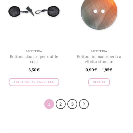
opzioni
opzioni
possono
possono
essere
essere
scelte
scelte
nella
nella
pagina
pagina
del
del
prodotto
prodotto
MERCERIA
MERCERIA
Bottoni alamari per duffle
Bottoni in madreperla a
coat
effetto sfumato
3,50
€
0,90
€
–
1,95
€
AGGIUNGI AL CARRELLO
SCEGLI
Questo
prodotto
ha
1
2
3
più
varianti.
Le
opzioni
possono