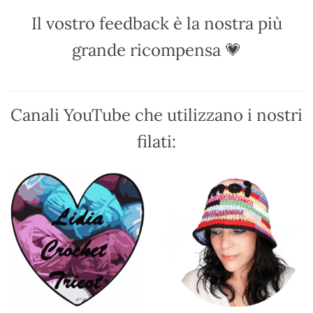
essere
Il vostro feedback è la nostra più
scelte
nella
grande ricompensa 💗
pagina
del
prodotto
Canali YouTube che utilizzano i nostri
filati: