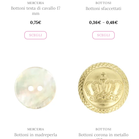
prodotto
prodotto
MERCERIA
BOTTONI
Bottoni testa di cavallo 17
Bottoni sfaccettati
mm
0,75
€
0,36
€
–
0,48
€
SCEGLI
SCEGLI
Questo
Questo
prodotto
prodotto
ha
ha
più
più
varianti.
varianti.
Le
Le
opzioni
opzioni
possono
possono
essere
essere
scelte
scelte
nella
nella
pagina
pagina
del
del
prodotto
prodotto
MERCERIA
BOTTONI
Bottoni corona in metallo
Bottoni in madreperla