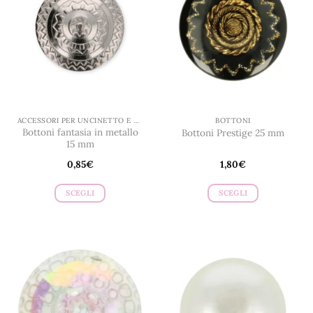
ACCESSORI PER UNCINETTO E MAGLIA
BOTTONI
Bottoni fantasia in metallo
Bottoni Prestige 25 mm
15 mm
0,85
€
1,80
€
SCEGLI
SCEGLI
Questo
Questo
prodotto
prodotto
ha
ha
più
più
varianti.
varianti.
Le
Le
opzioni
opzioni
possono
possono