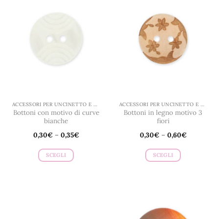
varianti.
varianti.
Le
Le
opzioni
opzioni
possono
possono
essere
essere
scelte
scelte
nella
nella
pagina
pagina
del
del
prodotto
prodotto
ACCESSORI PER UNCINETTO E MAGLIA
ACCESSORI PER UNCINETTO E MAGLIA
Bottoni con motivo di curve
Bottoni in legno motivo 3
bianche
fiori
0,30
€
–
0,35
€
0,30
€
–
0,60
€
SCEGLI
SCEGLI
Questo
Questo
prodotto
prodotto
ha
ha
più
più
varianti.
varianti.
Le
Le