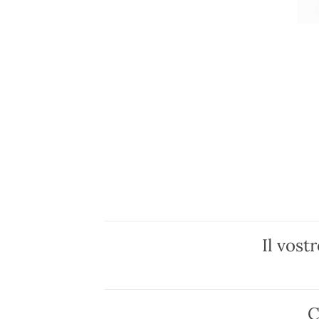
Il vost
C