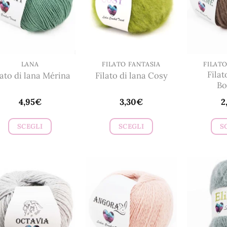
LANA
FILATO FANTASIA
FILATO
Filat
lato di lana Mérina
Filato di lana Cosy
B
4,95
€
3,30
€
2
SCEGLI
SCEGLI
S
Questo
Questo
prodotto
prodotto
ha
ha
più
più
varianti.
varianti.
Le
Le
opzioni
opzioni