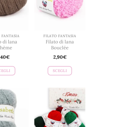
 FANTASIA
FILATO FANTASIA
o di lana
Filato di lana
ohème
Bouclée
,40
€
2,90
€
CEGLI
SCEGLI
Questo
Questo
prodotto
prodotto
ha
ha
più
più
varianti.
varianti.
Le
Le
opzioni
opzioni