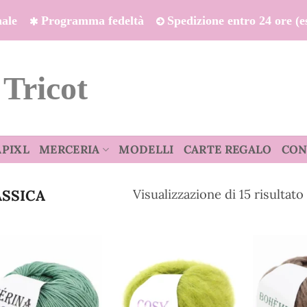
onale
Programma fedeltà
Spedizione entro 24 ore (es
 Tricot
APIXL
MERCERIA
MODELLI
CARTE REGALO
CON
Visualizzazione di 15 risultato
SSICA