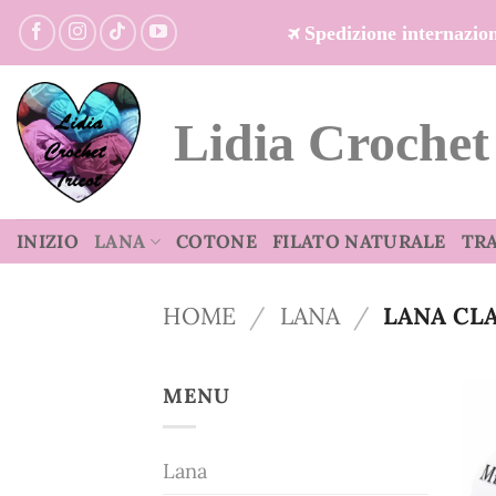
Salta
Spedizione internazi
ai
contenuti
Lidia Crochet
INIZIO
LANA
COTONE
FILATO NATURALE
TR
HOME
/
LANA
/
LANA CLA
MENU
Lana