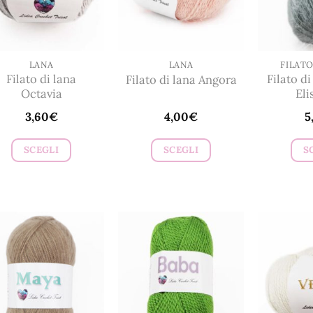
possono
possono
essere
essere
scelte
scelte
nella
nella
LANA
LANA
FILATO
Filato di lana
Filato di
Filato di lana Angora
pagina
pagina
Octavia
Eli
del
del
3,60
€
4,00
€
5
prodotto
prodotto
SCEGLI
SCEGLI
S
Questo
Questo
prodotto
prodotto
ha
ha
più
più
varianti.
varianti.
Le
Le
opzioni
opzioni
possono
possono