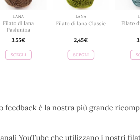
scelte
scelte
nella
nella
LANA
LANA
Filato di lana
Filato d
Filato di lana Classic
pagina
pagina
Pashmina
del
del
3,55
€
2,45
€
3
prodotto
prodotto
SCEGLI
SCEGLI
S
Questo
Questo
prodotto
prodotto
ha
ha
più
più
varianti.
varianti.
Le
Le
ro feedback è la nostra più grande ricom
opzioni
opzioni
possono
possono
essere
essere
anali YouTube che utilizzano i nostri filat
scelte
scelte