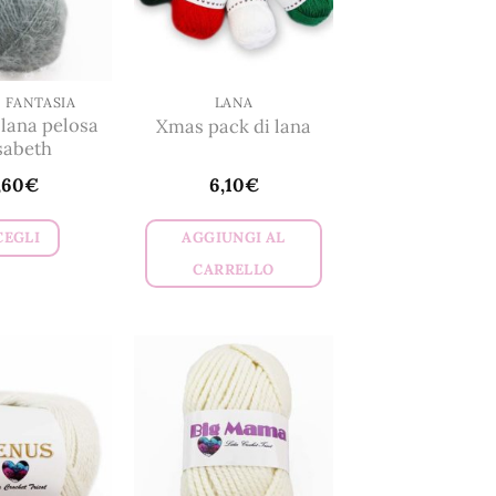
possono
possono
essere
essere
scelte
scelte
nella
nella
 FANTASIA
LANA
 lana pelosa
Xmas pack di lana
pagina
pagina
sabeth
del
del
,60
€
6,10
€
prodotto
prodotto
CEGLI
AGGIUNGI AL
Questo
CARRELLO
prodotto
ha
più
varianti.
Le
opzioni
possono