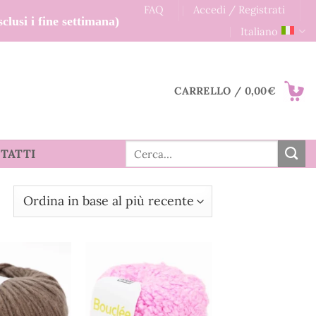
FAQ
Accedi / Registrati
clusi i fine settimana)
Italiano
CARRELLO /
0,00
€
Cerca:
TATTI
Ordina
in
base
al
più
recente