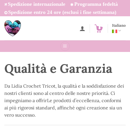
Salta
Spedizione internazionale
Programma fedeltà
ai
Spedizione entro 24 ore (esclusi i fine settimana)
contenuti
Italiano
Qualità e Garanzia
Da Lidia Crochet Tricot, la qualità e la soddisfazione dei
nostri clienti sono al centro delle nostre priorità. Ci
impegniamo a offrirLe prodotti d’eccellenza, conformi
ai più rigorosi standard, affinché ogni creazione sia un
vero successo.