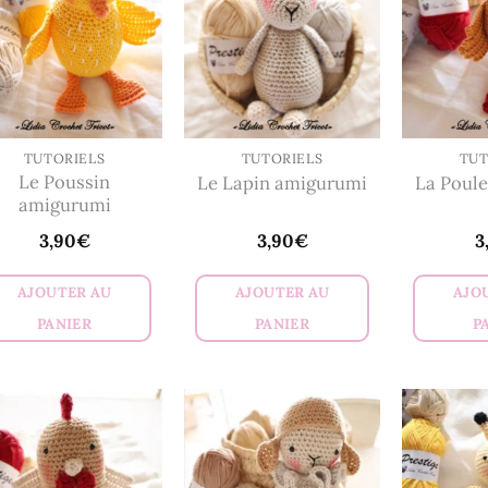
TUTORIELS
TUTORIELS
TUT
Le Poussin
Le Lapin amigurumi
La Poul
amigurumi
3,90
€
3,90
€
3
AJOUTER AU
AJOUTER AU
AJO
PANIER
PANIER
P