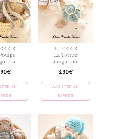
en
ORIELS
TUTORIELS
Poulpe
La Tortue
gurumi
amigurumi
,90
€
3,90
€
UTER AU
AJOUTER AU
ANIER
PANIER