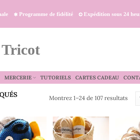
onale
Programme de fidélité
Expédition sous 24 heu
 Tricot
MERCERIE
TUTORIELS
CARTES CADEAU
CONT
QUÉS
Trié
Montrez 1–24 de 107 resultats
du
plus
réce
veau
Nouveau
au