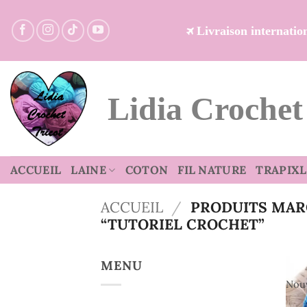
Passer
au
Livraison internati
contenu
Lidia Crochet
ACCUEIL
LAINE
COTON
FIL NATURE
TRAPIXL
ACCUEIL
/
PRODUITS MAR
“TUTORIEL CROCHET”
MENU
Nou