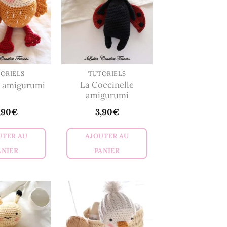
ORIELS
TUTORIELS
La Coccinelle
e amigurumi
amigurumi
,90
€
3,90
€
UTER AU
AJOUTER AU
ANIER
PANIER