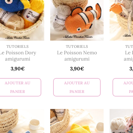
plus
anci
TUTORIELS
TUTORIELS
TUT
Le Poisson Dory
Le Poisson Nemo
Le 
amigurumi
amigurumi
ami
3,90
€
3,90
€
3
AJOUTER AU
AJOUTER AU
AJO
PANIER
PANIER
P