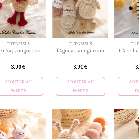
TUTORIELS
TUTORIELS
TUT
e Coq amigurumi
l’Agneau amigurumi
L’Abeill
3,90
€
3,90
€
3
AJOUTER AU
AJOUTER AU
AJO
PANIER
PANIER
P