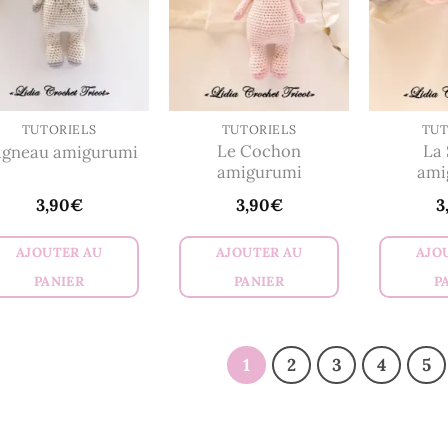
TUTORIELS
TUTORIELS
TUT
Le Cochon
La 
agneau amigurumi
amigurumi
ami
3,90
€
3,90
€
3
AJOUTER AU
AJOUTER AU
AJO
PANIER
PANIER
P
1
2
3
4
5