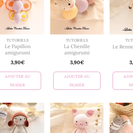
TUTORIELS
TUTORIELS
TUT
Le Papillon
La Chenille
Le Renn
amigurumi
amigurumi
3,90
€
3,90
€
3
AJOUTER AU
AJOUTER AU
AJO
PANIER
PANIER
P