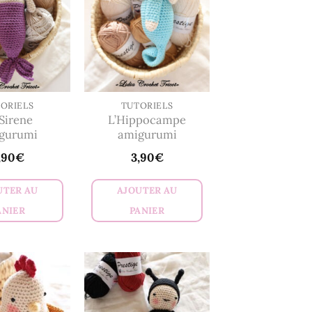
ORIELS
TUTORIELS
Sirene
L’Hippocampe
gurumi
amigurumi
,90
€
3,90
€
UTER AU
AJOUTER AU
ANIER
PANIER