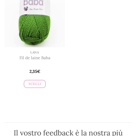
LANA
Fil de laine Baba
2,35
€
SCEGLI
Questo
prodotto
ha
più
varianti.
Le
opzioni
Il vostro feedback è la nostra più
possono