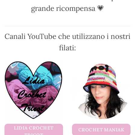
essere
grande ricompensa 💗
scelte
nella
pagina
del
Canali YouTube che utilizzano i nostri
prodotto
filati:
LIDIA CROCHET
CROCHET MANIAK