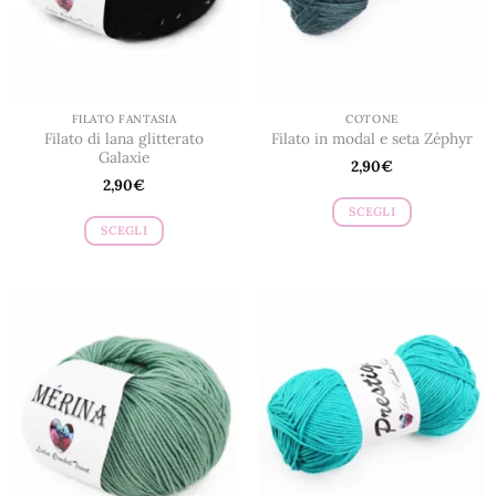
FILATO FANTASIA
COTONE
Filato di lana glitterato
Filato in modal e seta Zéphyr
Galaxie
2,90
€
2,90
€
SCEGLI
SCEGLI
Questo
Questo
prodotto
prodotto
ha
ha
più
più
varianti.
varianti.
Le
Le
opzioni
opzioni
possono
possono
essere
essere
scelte
scelte
nella
nella
pagina