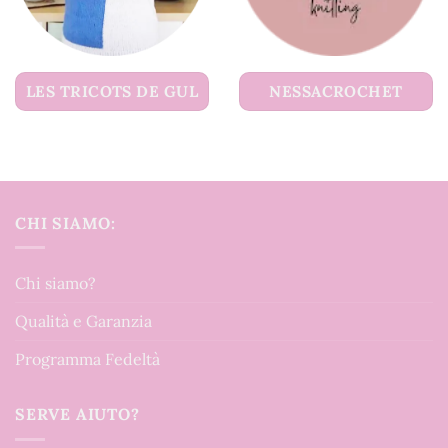
LES TRICOTS DE GUL
NESSACROCHET
CHI SIAMO:
Chi siamo?
Qualità e Garanzia
Programma Fedeltà
SERVE AIUTO?