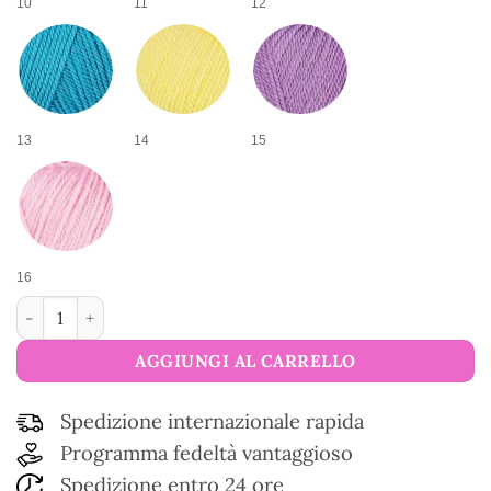
10
11
12
13
14
15
16
Filato di lana Classic quantità
AGGIUNGI AL CARRELLO
Spedizione internazionale rapida
Programma fedeltà vantaggioso
Spedizione entro 24 ore