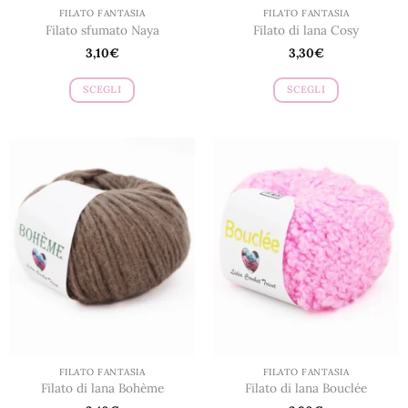
prodotto
prodotto
FILATO FANTASIA
FILATO FANTASIA
Filato sfumato Naya
Filato di lana Cosy
3,10
€
3,30
€
SCEGLI
SCEGLI
Questo
Questo
prodotto
prodotto
ha
ha
più
più
varianti.
varianti.
Le
Le
opzioni
opzioni
possono
possono
essere
essere
scelte
scelte
nella
nella
pagina
pagina
del
del
prodotto
prodotto
FILATO FANTASIA
FILATO FANTASIA
Filato di lana Bohème
Filato di lana Bouclée