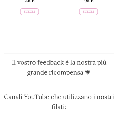
2,40
€
2,90
€
SCEGLI
SCEGLI
Questo
Questo
prodotto
prodotto
ha
ha
più
più
varianti.
varianti.
Le
Le
opzioni
opzioni
possono
possono
Il vostro feedback è la nostra più
essere
essere
scelte
scelte
grande ricompensa 💗
nella
nella
pagina
pagina
del
del
prodotto
prodotto
Canali YouTube che utilizzano i nostri
filati: