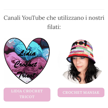
pagina
pagina
del
del
prodotto
prodotto
Canali YouTube che utilizzano i nostri
filati:
LIDIA CROCHET
CROCHET MANIAK
TRICOT