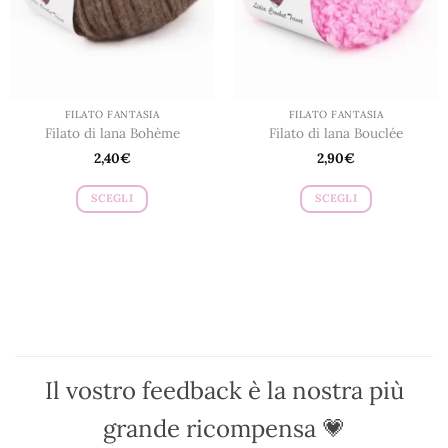
scelte
scelte
nella
nella
pagina
pagina
del
del
prodotto
prodotto
FILATO FANTASIA
FILATO FANTASIA
Filato di lana Bohème
Filato di lana Bouclée
2,40
€
2,90
€
SCEGLI
SCEGLI
Questo
Questo
prodotto
prodotto
ha
ha
più
più
varianti.
varianti.
Le
Le
opzioni
opzioni
possono
possono
Il vostro feedback è la nostra più
essere
essere
scelte
scelte
grande ricompensa 💗
nella
nella