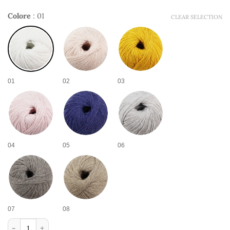
Colore
:
01
CLEAR SELECTION
01
02
03
04
05
06
07
08
Filato di lana Octavia quantità