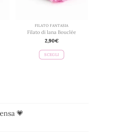
pagina
del
prodotto
FILATO FANTASIA
Filato di lana Bouclée
2,90
€
SCEGLI
Questo
prodotto
ha
più
varianti.
Le
opzioni
pensa 💗
possono
essere