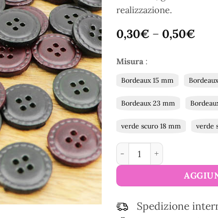
realizzazione.
0,30
€
–
0,50
€
Misura
:
Bordeaux 15 mm
Bordeau
Bordeaux 23 mm
Bordeau
verde scuro 18 mm
verde 
Bottoni in pelle a 4 fori qu
AGGIUN
Spedizione inter