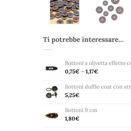
Ti potrebbe interessare…
Bottoni a olivetta effetto 
0,75
€
–
1,17
€
Bottoni duffle coat con st
5,25
€
Bottoni 9 cm
1,80
€