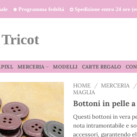
onale
Programma fedeltà
Spedizione entro 24 ore (es
 Tricot
APIXL
MERCERIA
MODELLI
CARTE REGALO
CON
HOME
/
MERCERIA
/
MAGLIA
Bottoni in pelle a 
Questi bottoni in vera p
nota intramontabile e sof
accessori, garantendo el