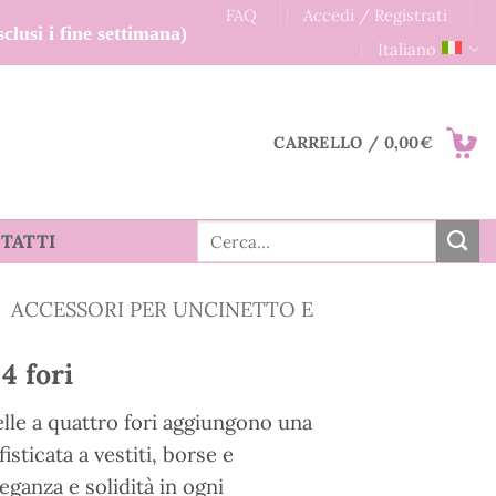
FAQ
Accedi / Registrati
clusi i fine settimana)
Italiano
CARRELLO /
0,00
€
Cerca:
TATTI
ACCESSORI PER UNCINETTO E
4 fori
elle a quattro fori aggiungono una
isticata a vestiti, borse e
eganza e solidità in ogni