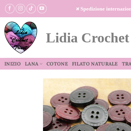
Salta
Spedizione internazi
ai
contenuti
Lidia Crochet
INIZIO
LANA
COTONE
FILATO NATURALE
TR