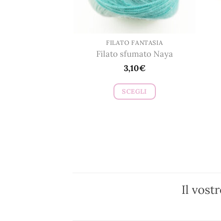
nella
pagina
del
prodotto
FILATO FANTASIA
Filato sfumato Naya
3,10
€
SCEGLI
Questo
prodotto
ha
più
varianti.
Le
opzioni
Il vost
possono
essere