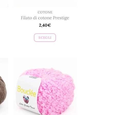
COTONE
Filato di cotone Prestige
2,40
€
SCEGLI
Questo
prodotto
ha
più
varianti.
Le
opzioni
possono
essere
scelte
nella