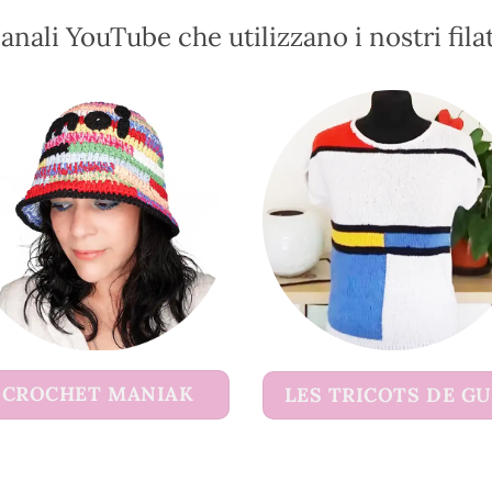
scelte
scelte
nella
nella
anali YouTube che utilizzano i nostri filat
pagina
pagina
del
del
prodotto
prodotto
CROCHET MANIAK
LES TRICOTS DE G