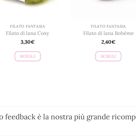
pagina
pagina
del
del
prodotto
prodotto
FILATO FANTASIA
FILATO FANTASIA
Filato di lana Cosy
Filato di lana Bohème
3,30
€
2,40
€
SCEGLI
SCEGLI
Questo
Questo
prodotto
prodotto
ha
ha
più
più
varianti.
varianti.
Le
Le
opzioni
opzioni
ro feedback è la nostra più grande ricom
possono
possono
essere
essere