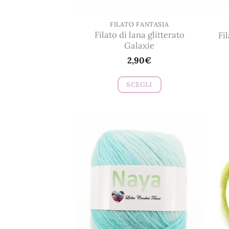
FILATO FANTASIA
Filato di lana glitterato
Fi
Galaxie
2,90
€
SCEGLI
Questo
prodotto
ha
più
varianti.
Le
opzioni
possono
essere
scelte