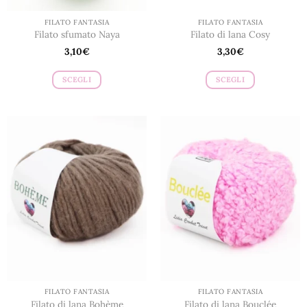
prodotto
prodotto
FILATO FANTASIA
FILATO FANTASIA
Filato sfumato Naya
Filato di lana Cosy
3,10
€
3,30
€
SCEGLI
SCEGLI
Questo
Questo
prodotto
prodotto
ha
ha
più
più
varianti.
varianti.
Le
Le
opzioni
opzioni
possono
possono
essere
essere
scelte
scelte
nella
nella
pagina
pagina
del
del
prodotto
prodotto
FILATO FANTASIA
FILATO FANTASIA
Filato di lana Bohème
Filato di lana Bouclée