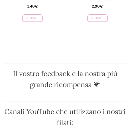
2,40
€
2,90
€
SCEGLI
SCEGLI
Questo
Questo
prodotto
prodotto
ha
ha
più
più
varianti.
varianti.
Le
Le
opzioni
opzioni
possono
possono
Il vostro feedback è la nostra più
essere
essere
scelte
scelte
grande ricompensa 💗
nella
nella
pagina
pagina
del
del
prodotto
prodotto
Canali YouTube che utilizzano i nostri
filati: