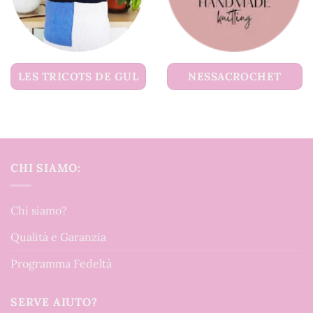
LES TRICOTS DE GUL
NESSACROCHET
CHI SIAMO:
Chi siamo?
Qualità e Garanzia
Programma Fedeltà
SERVE AIUTO?