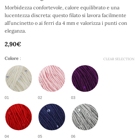
Morbidezza confortevole, calore equilibrato e una
lucentezza discreta: questo filato si lavora facilmente
all’uncinetto o ai ferri da 4 mm e valorizza i punti con
eleganza.
2,90
€
Colore
:
CLEAR SELECTION
01
02
03
04
05
06