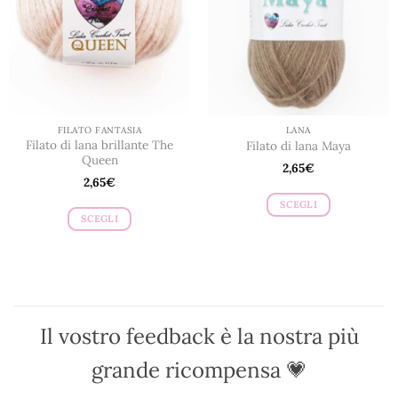
possono
essere
essere
scelte
scelte
nella
nella
pagina
pagina
del
del
prodotto
prodotto
FILATO FANTASIA
LANA
Filato di lana brillante The
Filato di lana Maya
Queen
2,65
€
2,65
€
SCEGLI
SCEGLI
Questo
Questo
prodotto
prodotto
ha
ha
più
più
varianti.
varianti.
Le
Il vostro feedback è la nostra più
Le
opzioni
opzioni
possono
grande ricompensa 💗
possono
essere
essere
scelte