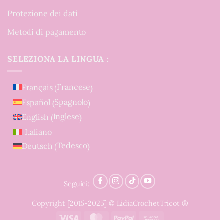
Protezione dei dati
Metodi di pagamento
SELEZIONA LA LINGUA :
Francese
Français
(
)
Spagnolo
Español
(
)
Inglese
English
(
)
Italiano
Tedesco
Deutsch
(
)
Seguici:
Copyright [2015-2025] © LidiaCrochetTricot ®
Visa
MasterCard
PayPal
Bank