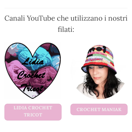
scelte
nella
nella
pagina
pagina
Canali YouTube che utilizzano i nostri
del
del
prodotto
filati:
prodotto
LIDIA CROCHET
CROCHET MANIAK
TRICOT