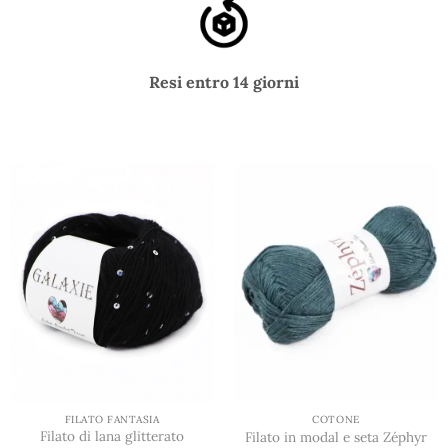
Resi entro 14 giorni
FILATO FANTASIA
COTONE
Filato di lana glitterato
Filato in modal e seta Zéphyr